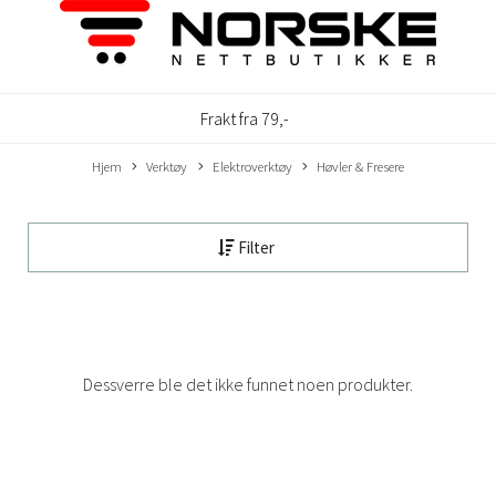
Frakt fra 79,-
Hjem
Verktøy
Elektroverktøy
Høvler & Fresere
Filter
Dessverre ble det ikke funnet noen produkter.