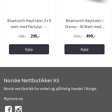
Bluetooth Høyttaler 2 x 9
Bluetooth Høyttaler i
watt med Partylys - ...
Stereo - 30 Watt med ...
295,-
499,-
395,-
599,-
Kjøp
Kjøp
Norske Nettbutikker AS
Norsk nettbutikk for enkel og pålitelig handel i Norge.
Mystore.no