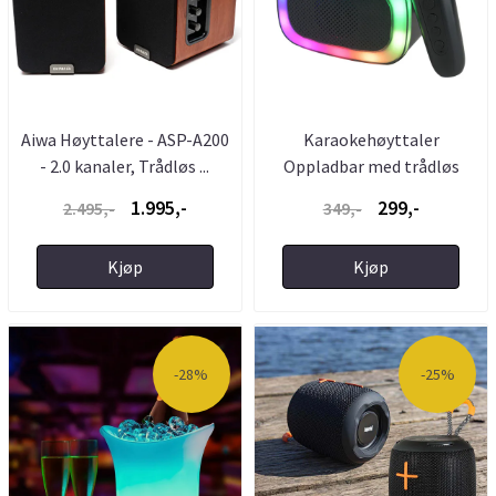
Aiwa Høyttalere - ASP-A200
Karaokehøyttaler
- 2.0 kanaler, Trådløs ...
Oppladbar med trådløs
mikrofon, ...
1.995,-
299,-
2.495,-
349,-
Kjøp
Kjøp
-28%
-25%