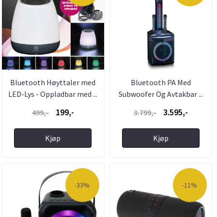
Bluetooth Høyttaler med
Bluetooth PA Med
LED-Lys - Oppladbar med ...
Subwoofer Og Avtakbar ...
199,-
3.595,-
499,-
3.799,-
Kjøp
Kjøp
-33%
-11%