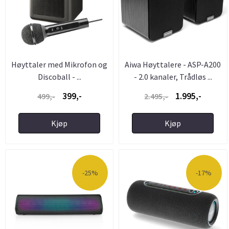
Høyttaler med Mikrofon og
Aiwa Høyttalere - ASP-A200
Discoball - ...
- 2.0 kanaler, Trådløs ...
399,-
1.995,-
499,-
2.495,-
Kjøp
Kjøp
-25%
-17%