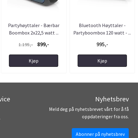
Partyhøyttaler - Bærbar
Bluetooth Høyttaler -
Boombox 2x22,5 watt ...
Partyboombox 120 watt - ...
899,-
995,-
1.195,-
Kjøp
Kjøp
vice
Nyhetsbrev
Meld deg på nyhetsbrevet vårt for å få
oppdateringer fra oss.
r
Abonner på nyhetsbrev