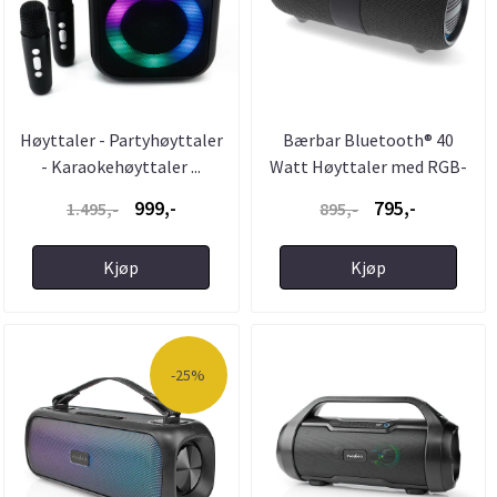
Høyttaler - Partyhøyttaler
Bærbar Bluetooth® 40
- Karaokehøyttaler ...
Watt Høyttaler med RGB-
Lys
999,-
795,-
1.495,-
895,-
Kjøp
Kjøp
-25%