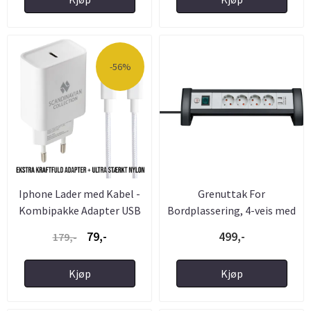
-56%
Iphone Lader med Kabel -
Grenuttak For
Kombipakke Adapter USB
Bordplassering, 4-veis med
C ...
Bryter ...
79,-
499,-
179,-
Kjøp
Kjøp