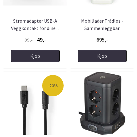
Strømadapter USB-A
Mobillader Trådløs -
Veggkontakt for dine ...
Sammenleggbar
49,-
695,-
99,-
Kjøp
Kjøp
-20%