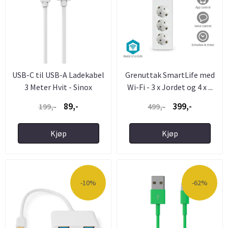
USB-C til USB-A Ladekabel
Grenuttak SmartLife med
3 Meter Hvit - Sinox
Wi-Fi - 3 x Jordet og 4 x ...
89,-
399,-
199,-
499,-
Kjøp
Kjøp
-10%
-62%