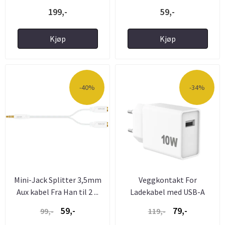
199,-
59,-
Kjøp
Kjøp
-40%
-34%
Mini-Jack Splitter 3,5mm
Veggkontakt For
Aux kabel Fra Han til 2 ...
Ladekabel med USB-A
59,-
79,-
99,-
119,-