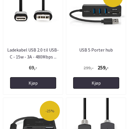
Ladekabel USB 2.0 til USB-
USB 5 Porter hub
C - 15w - 3A - 480Mbps ...
69,-
259,-
299,-
Kjøp
Kjøp
-25%