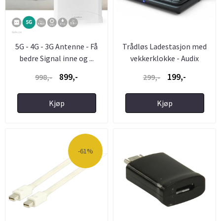
5G - 4G - 3G Antenne - Få
Trådløs Ladestasjon med
bedre Signal inne og ...
vekkerklokke - Audix
899,-
199,-
998,-
299,-
Kjøp
Kjøp
-61%