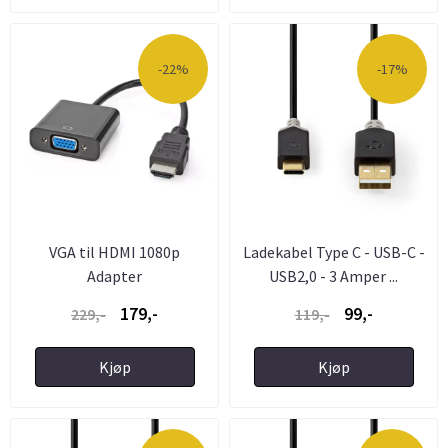
-22%
-17%
VGA til HDMI 1080p
Ladekabel Type C - USB-C -
Adapter
USB2,0 - 3 Amper ...
179,-
99,-
229,-
119,-
Kjøp
Kjøp