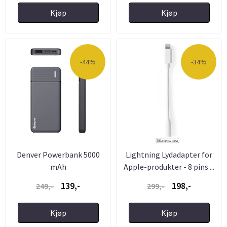
Kjøp
Kjøp
-44%
-34%
Denver Powerbank 5000
Lightning Lydadapter for
mAh
Apple-produkter - 8 pins ...
139,-
198,-
249,-
299,-
Kjøp
Kjøp