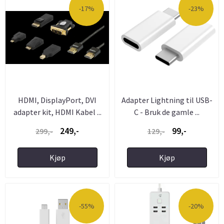
-17%
-23%
HDMI, DisplayPort, DVI
Adapter Lightning til USB-
adapter kit, HDMI Kabel ...
C - Bruk de gamle ...
249,-
99,-
299,-
129,-
Kjøp
Kjøp
-55%
-20%