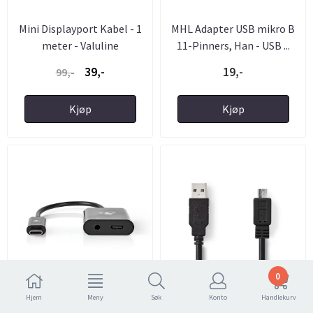
Mini Displayport Kabel - 1
MHL Adapter USB mikro B
meter - Valuline
11-Pinners, Han - USB ...
39,-
19,-
99,-
Kjøp
Kjøp
0
Hjem
Meny
Søk
Konto
Handlekurv
USB-C-Adapter- USB-C
USB 2.0 Kabel - A-hann til