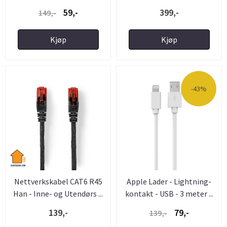
59,-
399,-
149,-
Kjøp
Kjøp
-43%
Nettverkskabel CAT6 R45
Apple Lader - Lightning-
Han - Inne- og Utendørs ...
kontakt - USB - 3 meter ...
139,-
79,-
139,-