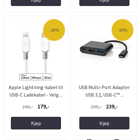
-28%
-20%
Apple Lightning-kabel til
USB Multi-Port Adapter
USB-C Ladekabel - Velg ...
USB 3.2, USB-C™ ...
179,-
239,-
249,-
299,-
Kjøp
Kjøp