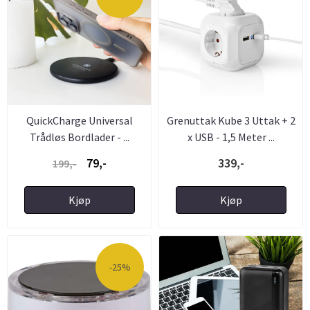
QuickCharge Universal
Grenuttak Kube 3 Uttak + 2
Trådløs Bordlader - ...
x USB - 1,5 Meter ...
79,-
339,-
199,-
Kjøp
Kjøp
-25%