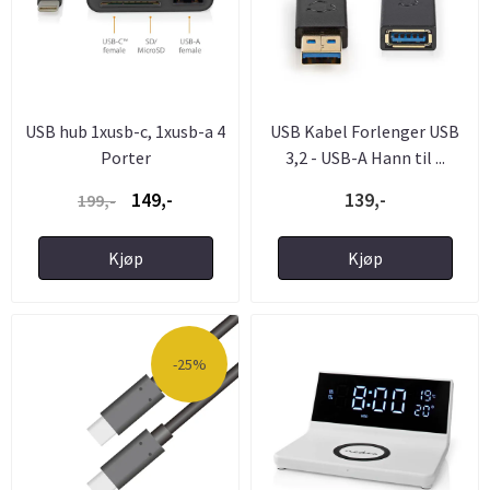
USB hub 1xusb-c, 1xusb-a 4
USB Kabel Forlenger USB
Porter
3,2 - USB-A Hann til ...
149,-
139,-
199,-
Kjøp
Kjøp
-25%