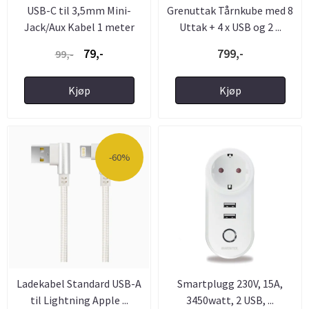
USB-C til 3,5mm Mini-
Grenuttak Tårnkube med 8
Jack/Aux Kabel 1 meter
Uttak + 4 x USB og 2 ...
79,-
799,-
99,-
Kjøp
Kjøp
-60%
Ladekabel Standard USB-A
Smartplugg 230V, 15A,
til Lightning Apple ...
3450watt, 2 USB, ...