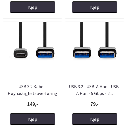
Kjøp
Kjøp
USB 3.2 Kabel-
USB 3.2 - USB-A Han - USB-
Høyhastighetsoverføring
A Han - 5 Gbps - 2 ...
USB-A til ...
149,-
79,-
Kjøp
Kjøp