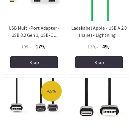
USB Multi-Port Adapter -
Ladekabel Apple - USB A 2.0
USB 3.2 Gen 1, USB-C ...
(hane) - Lightning ...
179,-
49,-
199,-
129,-
Kjøp
Kjøp
-65%