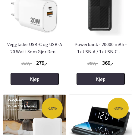
Vegglader USB-C og USB-A
Powerbank - 20000 mAh -
20 Watt Som Gjør Den ...
1x USB-A / 1x USB-C - ...
279,-
369,-
319,-
399,-
Kjøp
Kjøp
-10%
-33%