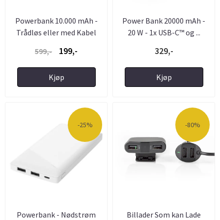
Powerbank 10.000 mAh -
Power Bank 20000 mAh -
Trådløs eller med Kabel
20 W - 1x USB-C™ og ...
199,-
329,-
599,-
Kjøp
Kjøp
-25%
-80%
Powerbank - Nødstrøm
Billader Som kan Lade