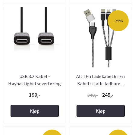
-29%
USB 3.2 Kabel -
Alt i En Ladekabel 6 i En
Høyhastighetsoverføring
Kabel til alle ladbare ...
USB-C til ...
199,-
249,-
349,-
Kjøp
Kjøp