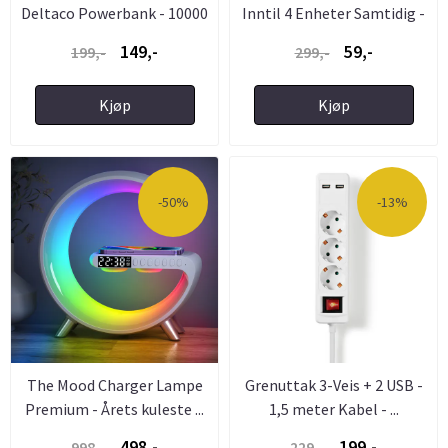
Deltaco Powerbank - 10000
Inntil 4 Enheter Samtidig -
...
...
149,-
59,-
199,-
299,-
Kjøp
Kjøp
-50%
-13%
The Mood Charger Lampe
Grenuttak 3-Veis + 2 USB -
Premium - Årets kuleste ...
1,5 meter Kabel - ...
498,-
199,-
998,-
229,-