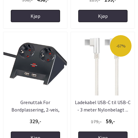
Kjøp
Kjøp
-67%
Grenuttak For
Ladekabel USB-C til USB-C
Bordplassering, 2-veis,
- 3 meter Nylonbelagt ...
1,8m Kabel ...
329,-
59,-
179,-
Kjøp
Kjøp