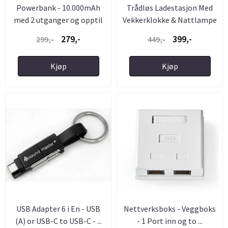
Powerbank - 10.000mAh
Trådløs Ladestasjon Med
med 2 utganger og opptil
Vekkerklokke & Nattlampe
3A ...
279,-
399,-
299,-
449,-
Kjøp
Kjøp
USB Adapter 6 i En - USB
Nettverksboks - Veggboks
(A) or USB-C to USB-C - ...
- 1 Port inn og to ...