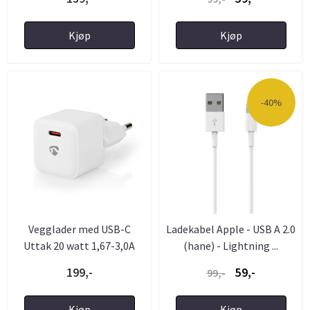
Kjøp
Kjøp
-40%
Vegglader med USB-C
Ladekabel Apple - USB A 2.0
Uttak 20 watt 1,67-3,0A
(hane) - Lightning ...
199,-
59,-
99,-
Kjøp
Kjøp