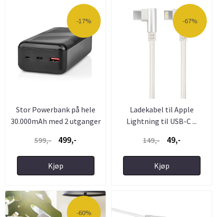
-17%
-67%
Stor Powerbank på hele
Ladekabel til Apple
30.000mAh med 2 utganger
Lightning til USB-C ...
...
499,-
49,-
599,-
149,-
Kjøp
Kjøp
-60%