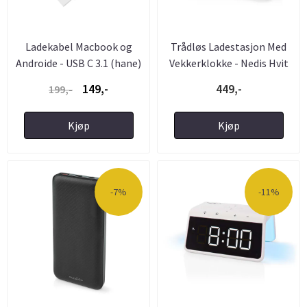
Ladekabel Macbook og
Trådløs Ladestasjon Med
Androide - USB C 3.1 (hane)
Vekkerklokke - Nedis Hvit
...
149,-
449,-
199,-
Kjøp
Kjøp
-7%
-11%