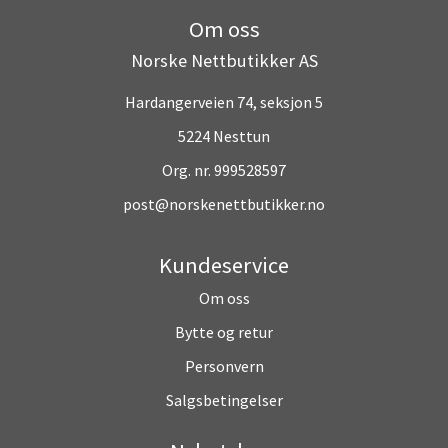
Om oss
Norske Nettbutikker AS
Hardangerveien 74, seksjon 5
5224 Nesttun
Org. nr. 999528597
post@norskenettbutikker.no
Kundeservice
Om oss
Bytte og retur
Personvern
Salgsbetingelser