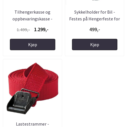
Tilhengerkasse og
Sykkelholder for Bil -
oppbevaringskasse -
Festes på Hengerfeste for
Låsbar i ...
...
1.299,-
499,-
1.499,-
Kjøp
Kjøp
Lastestrammer -