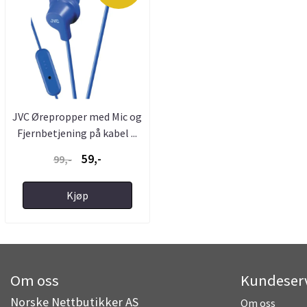
JVC Ørepropper med Mic og
Fjernbetjening på kabel ...
59,-
99,-
Kjøp
Om oss
Kundeser
Norske Nettbutikker AS
Om oss