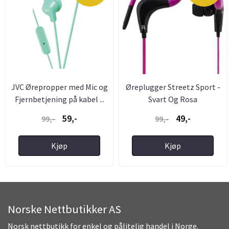
JVC Ørepropper med Mic og
Øreplugger Streetz Sport -
Fjernbetjening på kabel ...
Svart Og Rosa
59,-
49,-
99,-
99,-
Kjøp
Kjøp
Norske Nettbutikker AS
Norsk nettbutikk for enkel og pålitelig handel i Norge.