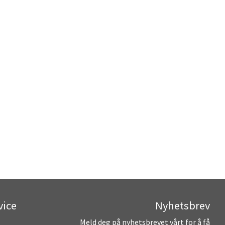
vice
Nyhetsbrev
Meld deg på nyhetsbrevet vårt for å få