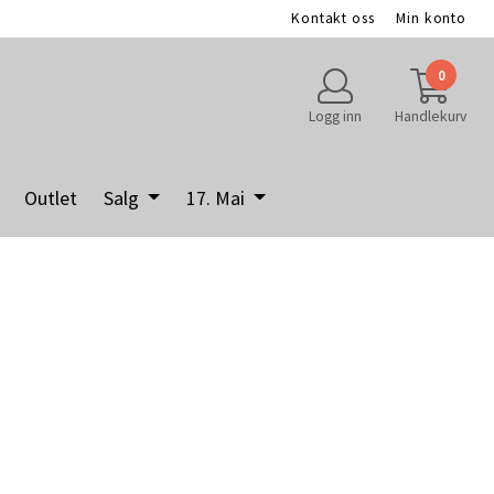
Kontakt oss
Min konto
0
Logg inn
Handlekurv
Outlet
Salg
17. Mai