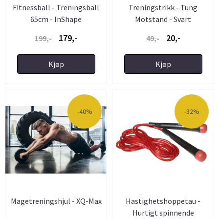
Fitnessball - Treningsball
Treningstrikk - Tung
65cm - InShape
Motstand - Svart
179,-
20,-
199,-
49,-
Kjøp
Kjøp
-40%
-32%
Magetreningshjul - XQ-Max
Hastighetshoppetau -
Hurtigt spinnende