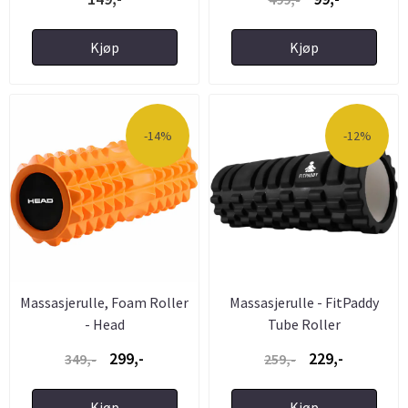
Kjøp
Kjøp
-14%
-12%
Massasjerulle, Foam Roller
Massasjerulle - FitPaddy
- Head
Tube Roller
299,-
229,-
349,-
259,-
Kjøp
Kjøp