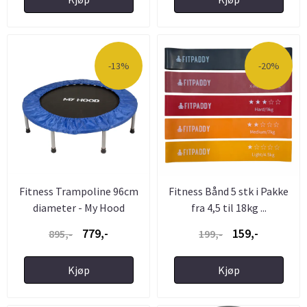
-13%
-20%
Fitness Trampoline 96cm
Fitness Bånd 5 stk i Pakke
diameter - My Hood
fra 4,5 til 18kg ...
779,-
159,-
895,-
199,-
Kjøp
Kjøp