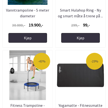
Vanntrampoline - 5 meter
Smart Hulahop Ring - Ny
diameter
og smart måte å trene på ...
19.900,-
99,-
30.000,-
299,-
Kjøp
Kjøp
-43%
-29%
Fitness Trampoline -
Yogamatte - Fitnessmatte