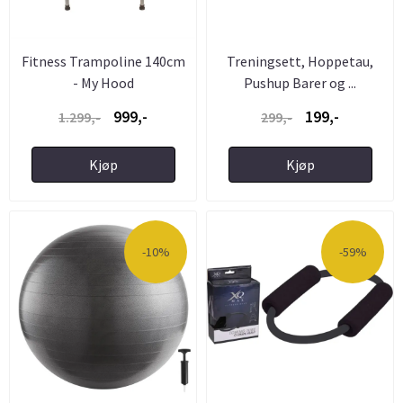
Fitness Trampoline 140cm
Treningsett, Hoppetau,
- My Hood
Pushup Barer og ...
999,-
199,-
1.299,-
299,-
Kjøp
Kjøp
-10%
-59%