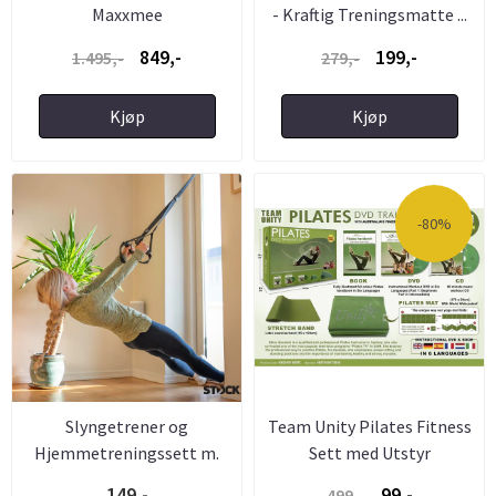
Maxxmee
- Kraftig Treningsmatte ...
849,-
199,-
1.495,-
279,-
Kjøp
Kjøp
-80%
Slyngetrener og
Team Unity Pilates Fitness
Hjemmetreningssett m.
Sett med Utstyr
Døranker og ...
149,-
99,-
499,-