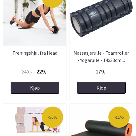
Treningshjul fra Head
Massasjerulle - Foamroller
- Yogarulle - 14x33cm ...
229,-
179,-
249,-
Kjøp
Kjøp
-56%
-11%