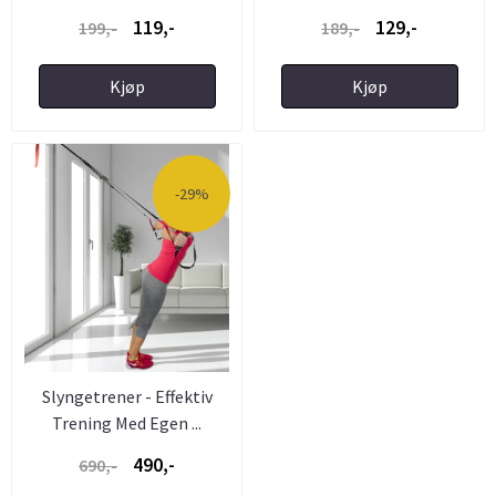
hoppetau
119,-
129,-
199,-
189,-
Kjøp
Kjøp
-29%
Slyngetrener - Effektiv
Trening Med Egen ...
490,-
690,-