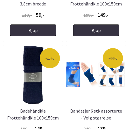
3,8cm bredde
Frottehåndkle 100x150cm
- Rosa
59,-
149,-
119,-
199,-
Kjøp
Kjøp
-25%
-44%
Badehåndkle
Bandasjer 6 stk assorterte
Frottehåndkle 100x150cm
- Velg størrelse
- Blå
149,-
139,-
199,-
249,-