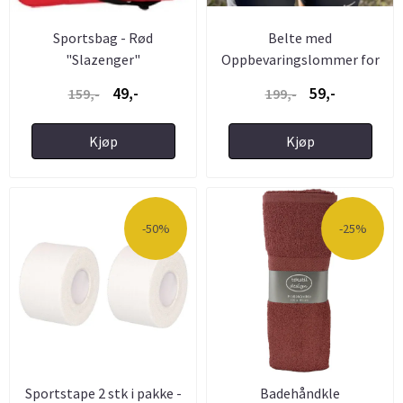
Sportsbag - Rød
Belte med
"Slazenger"
Oppbevaringslommer for
Trening og på ...
49,-
59,-
159,-
199,-
Kjøp
Kjøp
-50%
-25%
Sportstape 2 stk i pakke -
Badehåndkle