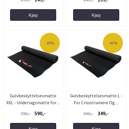
Kjøp
Kjøp
-25%
-41%
Gulvbeskyttelsesmatte
Gulvbeskyttelsesmatte L -
XXL - Underlagsmatte for ...
For Crosstrainere Og ...
590,-
349,-
790,-
590,-
Kjøp
Kjøp