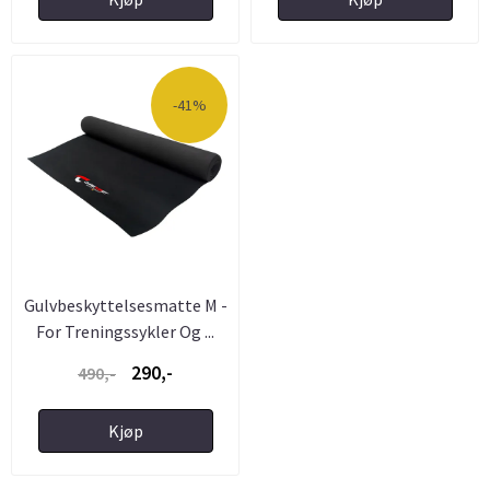
-41%
Gulvbeskyttelsesmatte M -
For Treningssykler Og ...
290,-
490,-
Kjøp