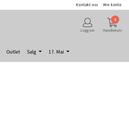
Kontakt oss
Min konto
0
Logg inn
Handlekurv
Outlet
Salg
17. Mai