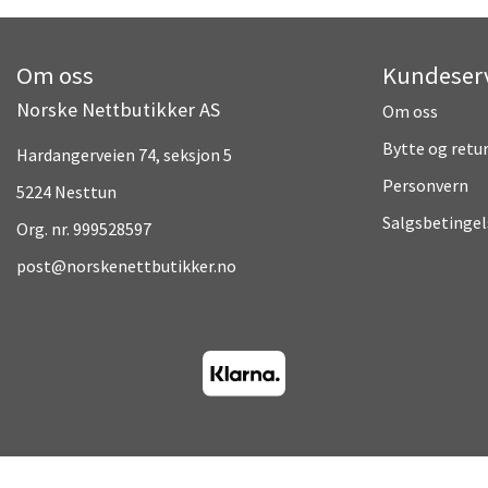
Om oss
Kundeser
Norske Nettbutikker AS
Om oss
Bytte og retu
Hardangerveien 74, seksjon 5
Personvern
5224 Nesttun
Salgsbetingel
Org. nr. 999528597
post@norskenettbutikker.no