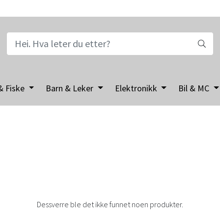
& Fiske
Barn & Leker
Elektronikk
Bil & MC
Dessverre ble det ikke funnet noen produkter.