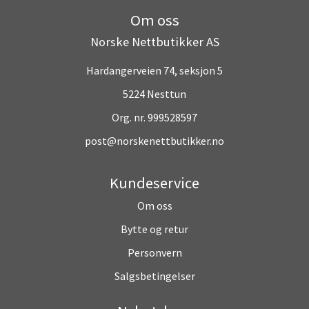
Om oss
Norske Nettbutikker AS
Hardangerveien 74, seksjon 5
5224 Nesttun
Org. nr. 999528597
post@norskenettbutikker.no
Kundeservice
Om oss
Bytte og retur
Personvern
Salgsbetingelser