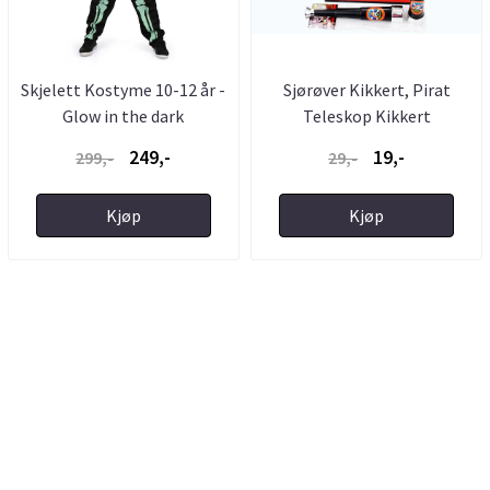
Skjelett Kostyme 10-12 år -
Sjørøver Kikkert, Pirat
Glow in the dark
Teleskop Kikkert
249,-
19,-
299,-
29,-
Kjøp
Kjøp