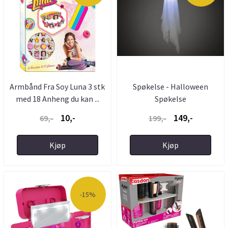
Armbånd Fra Soy Luna 3 stk
Spøkelse - Halloween
med 18 Anheng du kan ...
Spøkelse
10,-
149,-
69,-
199,-
Kjøp
Kjøp
-15%