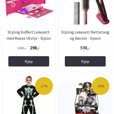
Styling Koffert Lekesett
Styling Lekesett Rettetang
med Masse Utstyr - Dyson
og Børste - Dyson
298,-
598,-
349,-
Kjøp
Kjøp
-17%
-34%