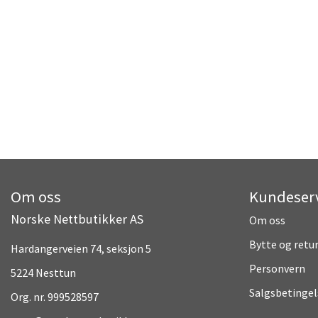
Om oss
Kundeser
Norske Nettbutikker AS
Om oss
Bytte og retu
Hardangerveien 74, seksjon 5
Personvern
5224 Nesttun
Salgsbetingel
Org. nr. 999528597