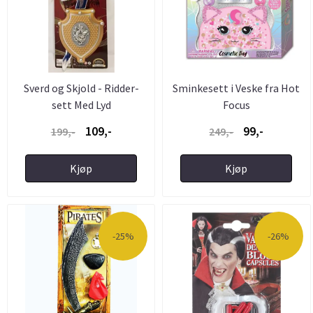
Sverd og Skjold - Ridder-
Sminkesett i Veske fra Hot
sett Med Lyd
Focus
109,-
99,-
199,-
249,-
Kjøp
Kjøp
-25%
-26%