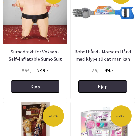
Sumodrakt for Voksen -
Robothånd - Morsom Hånd
Self-Inflatable Sumo Suit
med Klype slik at man kan
...
249,-
49,-
599,-
89,-
Kjøp
Kjøp
-45%
-60%