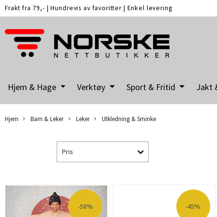
Frakt fra 79,-
|
Hundrevis av favoritter
|
Enkel levering
Hjem & Hage
Verktøy
Sport & Fritid
Jakt 
Hjem
Barn & Leker
Leker
Utkledning & Sminke
Pris
-58%
-45%