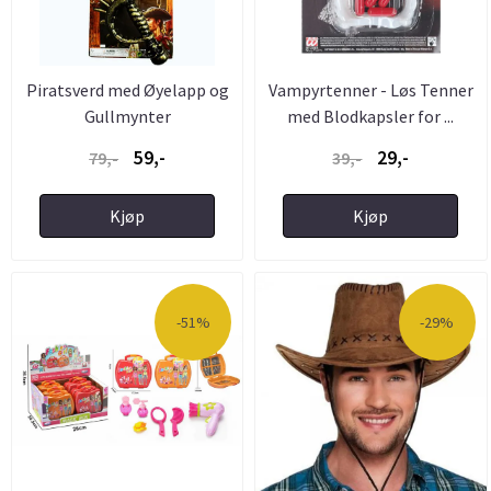
Piratsverd med Øyelapp og
Vampyrtenner - Løs Tenner
Gullmynter
med Blodkapsler for ...
59,-
29,-
79,-
39,-
Kjøp
Kjøp
-51%
-29%