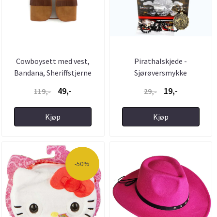
Cowboysett med vest,
Pirathalskjede -
Bandana, Sheriffstjerne
Sjørøversmykke
49,-
19,-
119,-
29,-
Kjøp
Kjøp
-50%