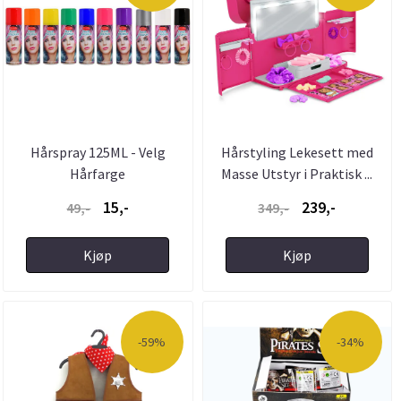
Hårspray 125ML - Velg
Hårstyling Lekesett med
Hårfarge
Masse Utstyr i Praktisk ...
15,-
239,-
49,-
349,-
Kjøp
Kjøp
-59%
-34%