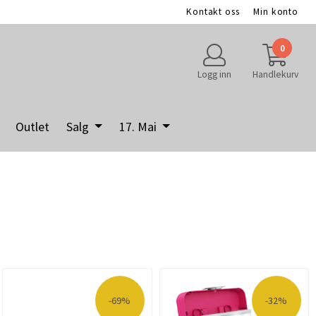
Kontakt oss
Min konto
0
Logg inn
Handlekurv
Outlet
Salg
17. Mai
-69%
-32%