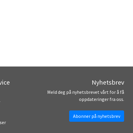
vice
Nyhetsbrev
Meld deg på nyhetsbrevet vårt for å få
oppdateringer fra oss.
r
Abonner på nyhetsbrev
ser