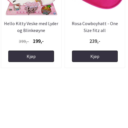
Hello Kitty Veske med Lyder
Rosa Cowboyhatt - One
og Blinkeøyne
Size fitz all
199,-
239,-
399,-
Kjøp
Kjøp