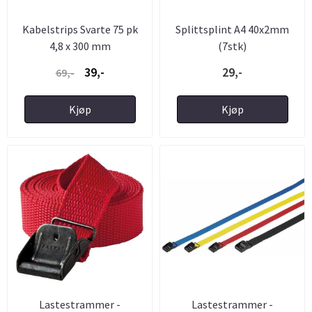
Kabelstrips Svarte 75 pk
Splittsplint A4 40x2mm
4,8 x 300 mm
(7stk)
39,-
29,-
69,-
Kjøp
Kjøp
Lastestrammer -
Lastestrammer -