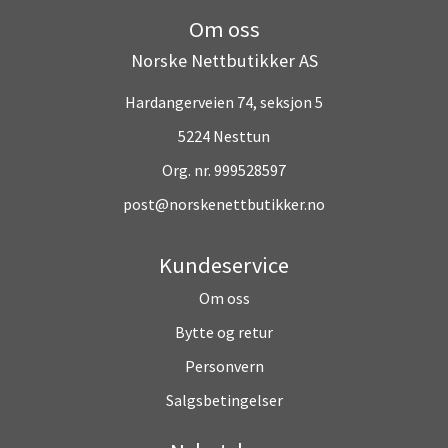
Om oss
Norske Nettbutikker AS
Hardangerveien 74, seksjon 5
5224 Nesttun
Org. nr. 999528597
post@norskenettbutikker.no
Kundeservice
Om oss
Bytte og retur
Personvern
Salgsbetingelser