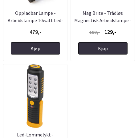
Oppladbar Lampe -
Mag Brite - Trådløs
Arbeidslampe 10watt Led-
Magnestisk Arbeidslampe -
Lys ...
...
479,-
129,-
199,-
Kjøp
Kjøp
Led-Lommelykt -