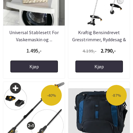
Universal Stablesett For
Kraftig Bensindrevet
Vaskemaskin og ...
Gresstrimmer, Ryddesag &
...
1.495,-
2.790,-
4.199,-
Kjøp
Kjøp
-40%
-87%