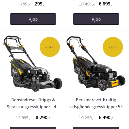
299,-
6.699,-
795,-
10.495,-
Kjøp
Kjøp
-36%
-37%
Bensindrevet Briggs &
Bensindrevet Kraftig
Stratton gressklipper - 4 ...
selvgående gressklipper 53
...
8.290,-
6.490,-
12.995,-
10.299,-