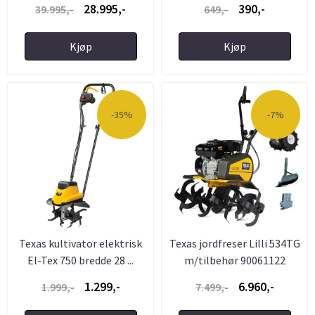
28.995,-
390,-
39.995,-
649,-
Kjøp
Kjøp
-35%
-7%
Texas kultivator elektrisk
Texas jordfreser Lilli 534TG
El-Tex 750 bredde 28 ...
m/tilbehør 90061122
1.299,-
6.960,-
1.999,-
7.499,-