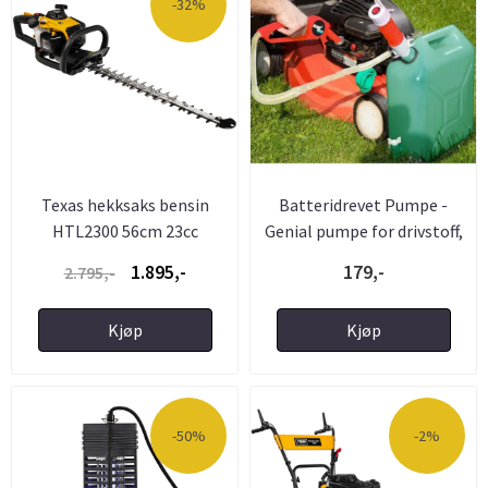
-32%
Texas hekksaks bensin
Batteridrevet Pumpe -
HTL2300 56cm 23cc
Genial pumpe for drivstoff,
90067086
...
1.895,-
179,-
2.795,-
Kjøp
Kjøp
-50%
-2%