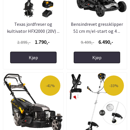
Texas jordfreser og
Bensindrevet gressklipper
kultivator HFX2000 (20V) ...
51 cm m/el-start og 4 ...
1.790,-
6.490,-
2.895,-
9.499,-
Kjøp
Kjøp
-41%
-33%