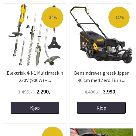
-34%
-11%
Elektrisk 4-i-1 Multimaskin
Bensindrevet gressklipper
230V (900W) – ...
46 cm med Zero Turn ...
2.290,-
3.990,-
3.495,-
4.490,-
Kjøp
Kjøp