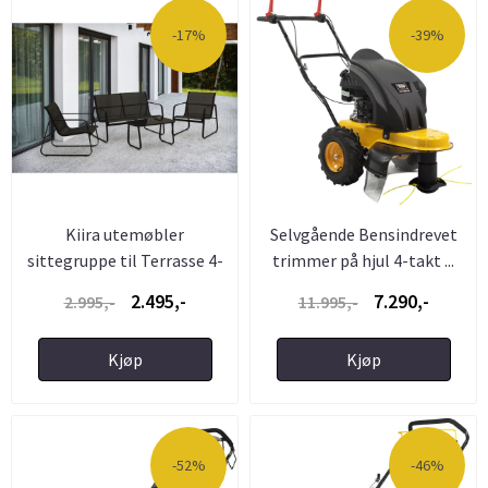
-17%
-39%
Kiira utemøbler
Selvgående Bensindrevet
sittegruppe til Terrasse 4-
trimmer på hjul 4-takt ...
Deler ...
2.495,-
7.290,-
2.995,-
11.995,-
Kjøp
Kjøp
-52%
-46%