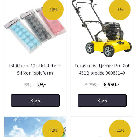
-26%
-8%
Isbitform 12 stk Isbiter -
Texas mosefjerner Pro Cut
Silikon Isbitform
461B bredde 90061140
29,-
8.990,-
39,-
9.795,-
Kjøp
Kjøp
-42%
-22%