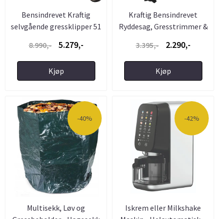
Bensindrevet Kraftig
Kraftig Bensindrevet
selvgående gressklipper 51
Ryddesag, Gresstrimmer &
...
...
5.279,-
2.290,-
8.990,-
3.395,-
Kjøp
Kjøp
-40%
-42%
Multisekk, Løv og
Iskrem eller Milkshake