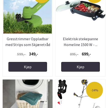
Gresstrimmer Oppladbar
Elektrisk stekepanne
med Strips som Skjæretråd
Homeline 1500 W - ...
...
349,-
699,-
599,-
895,-
Kjøp
Kjøp
-34%