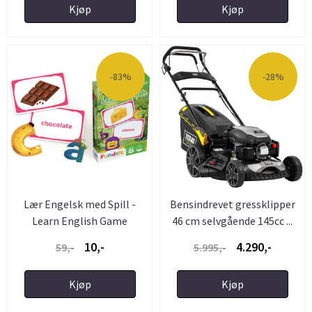
Kjøp
Kjøp
-83%
-28%
Lær Engelsk med Spill -
Bensindrevet gressklipper
Learn English Game
46 cm selvgående 145cc ...
10,-
4.290,-
59,-
5.995,-
Kjøp
Kjøp