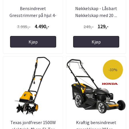
Bensindrevet
Nøkkelskap - Låsbart
Gresstrimmer på hjul 4-
Nøkkelskap med 20 ...
takt 173cc ...
4.490,-
129,-
7.995,-
249,-
Kjøp
Kjøp
-33%
Texas jordfreser 1500W
Kraftig bensindrevet