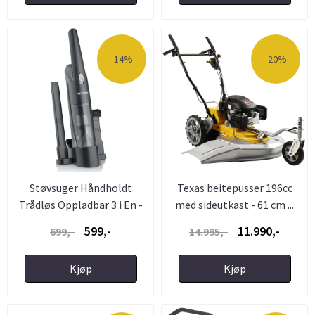
-14%
-20%
Støvsuger Håndholdt
Texas beitepusser 196cc
Trådløs Oppladbar 3 i En -
med sideutkast - 61 cm ...
...
599,-
11.990,-
699,-
14.995,-
Kjøp
Kjøp