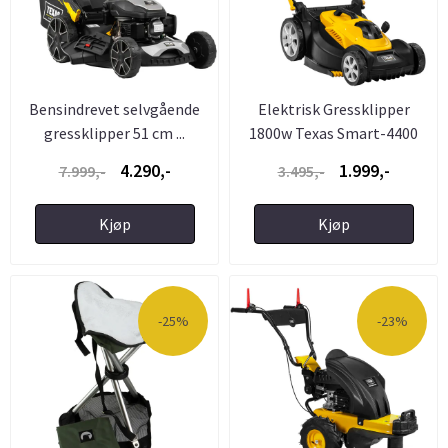
Bensindrevet selvgående
Elektrisk Gressklipper
gressklipper 51 cm ...
1800w Texas Smart-4400
4.290,-
1.999,-
7.999,-
3.495,-
Kjøp
Kjøp
-25%
-23%