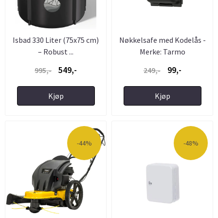
Isbad 330 Liter (75x75 cm)
Nøkkelsafe med Kodelås -
– Robust ...
Merke: Tarmo
549,-
99,-
995,-
249,-
Kjøp
Kjøp
-44%
-48%