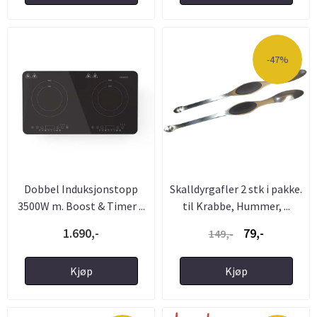
-47%
Dobbel Induksjonstopp
Skalldyrgafler 2 stk i pakke.
3500W m. Boost & Timer ...
til Krabbe, Hummer, ...
1.690,-
79,-
149,-
Kjøp
Kjøp