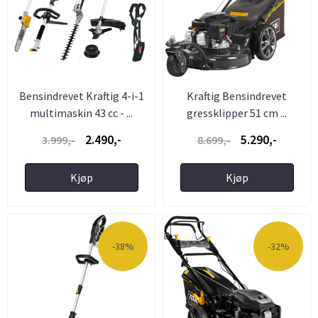
Bensindrevet Kraftig 4-i-1
Kraftig Bensindrevet
multimaskin 43 cc - ...
gressklipper 51 cm ...
2.490,-
5.290,-
3.999,-
8.699,-
Kjøp
Kjøp
-38%
-32%