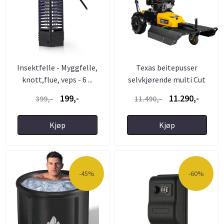
Insektfelle - Myggfelle,
Texas beitepusser
knott,flue, veps - 6 ...
selvkjørende multi Cut
580TG, ...
199,-
11.290,-
399,-
11.490,-
Kjøp
Kjøp
-45%
-60%