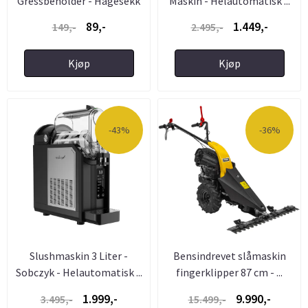
Gressbeholder - Hagesekk
Maskin - Helautomatisk ...
med ...
89,-
1.449,-
149,-
2.495,-
Kjøp
Kjøp
-43%
-36%
Slushmaskin 3 Liter -
Bensindrevet slåmaskin
Sobczyk - Helautomatisk ...
fingerklipper 87 cm - ...
1.999,-
9.990,-
3.495,-
15.499,-