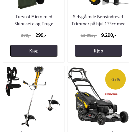
Turstol Micro med
Selvgående Bensindrevet
Skinnsete og Truge
Trimmer på hjul 173cc med
...
299,-
9.290,-
399,-
11.995,-
Kjøp
Kjøp
-37%