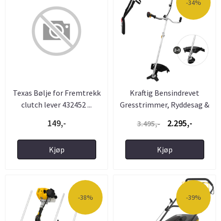
-34%
Texas Bølje for Fremtrekk
Kraftig Bensindrevet
clutch lever 432452 ...
Gresstrimmer, Ryddesag &
...
149,-
2.295,-
3.495,-
Kjøp
Kjøp
-38%
-39%