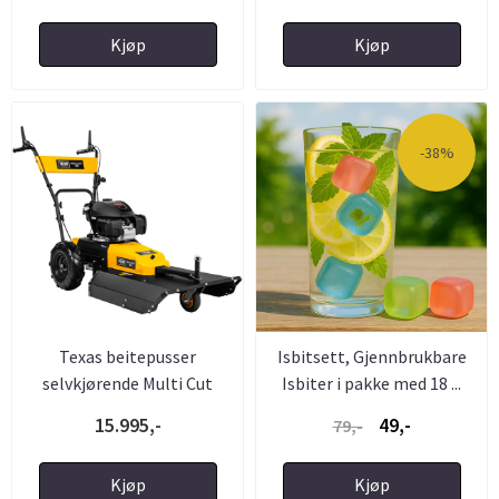
Kjøp
Kjøp
-38%
Texas beitepusser
Isbitsett, Gjennbrukbare
selvkjørende Multi Cut
Isbiter i pakke med 18 ...
580H ...
15.995,-
49,-
79,-
Kjøp
Kjøp