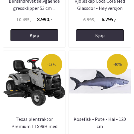
Bensindrevet selvgående
Kjøleskap Coca Cola Med
gressklipper 53 cm ...
Glassdør - Høy versjon
8.990,-
6.295,-
10.495,-
6.995,-
Kjøp
Kjøp
-28%
-40%
Texas plentraktor
Kosefisk - Pute - Hai - 120
Premium TTS98H med
cm
bioklipp ...