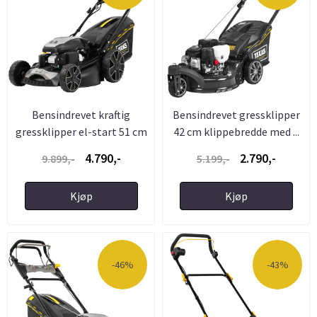
Bensindrevet kraftig
Bensindrevet gressklipper
gressklipper el-start 51 cm
42 cm klippebredde med ...
...
4.790,-
2.790,-
9.899,-
5.199,-
Kjøp
Kjøp
-46%
-43%