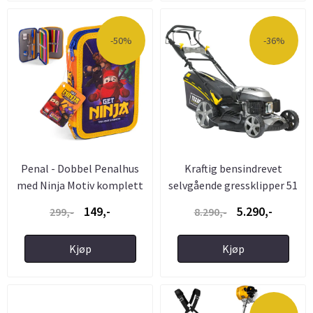
-50%
-36%
Penal - Dobbel Penalhus
Kraftig bensindrevet
med Ninja Motiv komplett
selvgående gressklipper 51
...
...
149,-
5.290,-
299,-
8.290,-
Kjøp
Kjøp