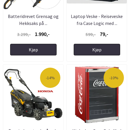
Batteridrevet Grensag og
Laptop Veske - Reiseveske
Hekksaks på ...
fra Case Logic med ...
1.990,-
79,-
3.299,-
599,-
Kjøp
Kjøp
-14%
-10%