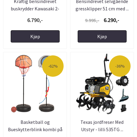
Kraftig bensindrevet
Bensindrevet selvgående
buskrydder Kawasaki 2-
gressklipper 51 cm med ...
takts ...
6.790,-
6.290,-
9.995,-
Kjøp
Kjøp
-62%
-36%
Basketball og
Texas jordfreser Med
Bueskytterblink kombi på
Utstyr - lilli 535TG ...
stativ - ...