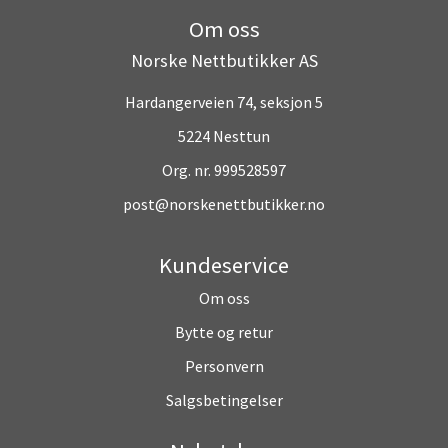
Om oss
Norske Nettbutikker AS
Hardangerveien 74, seksjon 5
5224 Nesttun
Org. nr. 999528597
post@norskenettbutikker.no
Kundeservice
Om oss
Bytte og retur
Personvern
Salgsbetingelser