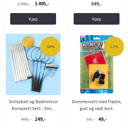
3.495,-
649,-
3.995,-
Kjøp
Kjøp
-50%
-17%
Volleyball og Badminton
Dommersett med Fløyte,
Komplett Sett - Vini ...
gult og rødt kort.
249,-
49,-
499,-
59,-