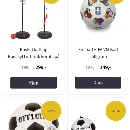
Basketball og
Fotball FIFA VM Ball
Bueskytterblink kombi på
250gram
stativ - ...
299,-
149,-
795,-
189,-
Kjøp
Kjøp
-52%
-49%