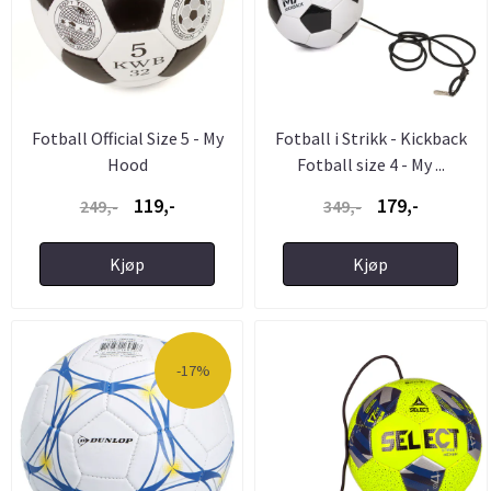
Fotball Official Size 5 - My
Fotball i Strikk - Kickback
Hood
Fotball size 4 - My ...
119,-
179,-
249,-
349,-
Kjøp
Kjøp
-17%