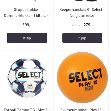
Stoppeklokke -
Keeperhanske JR - Select -
Dommerklokke - Tidtaker -
Velg størrelse
Select
399,-
279,-
299,-
Kjøp
Kjøp
Fotball Tempo TB - Size 5. -
Skumgummiball Play 18 -