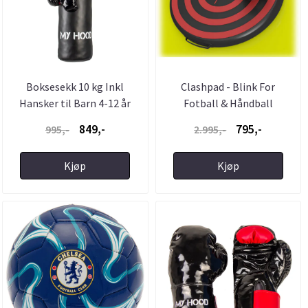
Boksesekk 10 kg Inkl
Clashpad - Blink For
Hansker til Barn 4-12 år
Fotball & Håndball
849,-
795,-
995,-
2.995,-
Kjøp
Kjøp