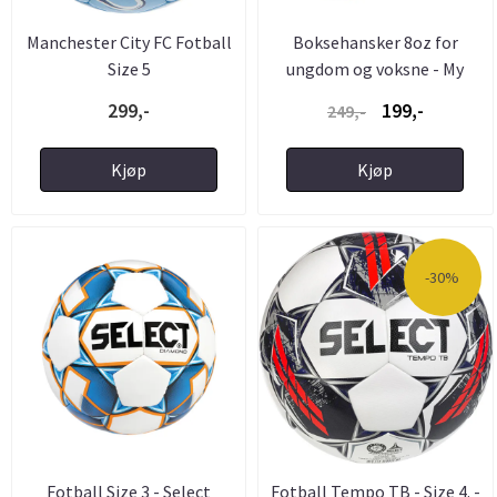
Manchester City FC Fotball
Boksehansker 8oz for
Size 5
ungdom og voksne - My
Hood
299,-
199,-
249,-
Kjøp
Kjøp
-30%
Fotball Size 3 - Select
Fotball Tempo TB - Size 4. -