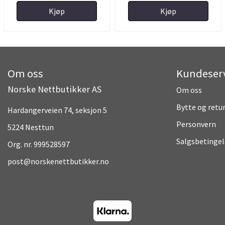
Kjøp
Kjøp
Om oss
Kundeser
Norske Nettbutikker AS
Om oss
Bytte og retu
Hardangerveien 74, seksjon 5
Personvern
5224 Nesttun
Salgsbetingel
Org. nr. 999528597
post@norskenettbutikker.no