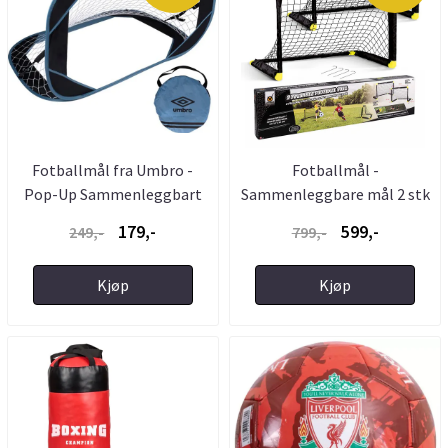
Fotballmål fra Umbro -
Fotballmål -
Pop-Up Sammenleggbart
Sammenleggbare mål 2 stk
Mål ...
i pakke - ...
179,-
599,-
249,-
799,-
Kjøp
Kjøp