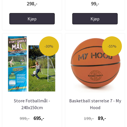
298,-
99,-
Kjøp
Kjøp
-30%
-55%
Store Fotballmål -
Basketball størrelse 7 - My
240x150cm
Hood
695,-
89,-
999,-
199,-