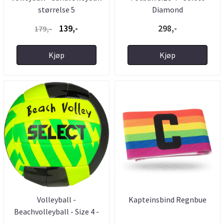
størrelse 5
Diamond
139,-
298,-
179,-
Kjøp
Kjøp
Volleyball -
Kapteinsbind Regnbue
Beachvolleyball - Size 4 -
Select