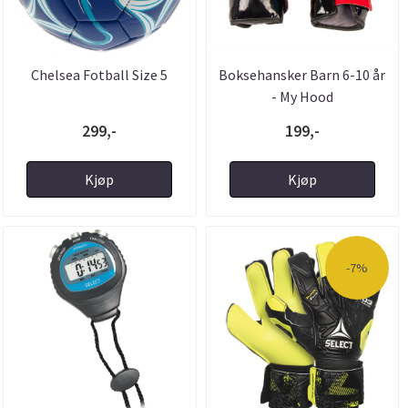
Chelsea Fotball Size 5
Boksehansker Barn 6-10 år
- My Hood
299,-
199,-
Kjøp
Kjøp
-7%