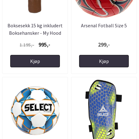
Boksesekk 15 kg inkludert
Arsenal Fotball Size 5
Boksehansker - My Hood
995,-
299,-
1.195,-
Kjøp
Kjøp