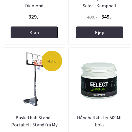
Diamond
Select Kampball
329,-
349,-
499,-
Kjøp
Kjøp
-13%
Basketball Stand -
Håndballklister 500ML
Portabelt Stand fra My
boks
Hood