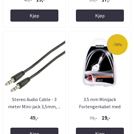
Kjøp
Kjøp
-76%
Stereo Audio Cable - 3
3.5 mm Minijack
meter Mini-jack 3,5mm, ...
Forlengerkabel med
automatisk ...
49,-
19,-
79,-
Kjøp
Kjøp