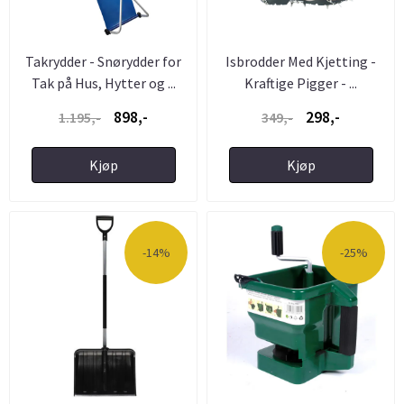
Takrydder - Snørydder for
Isbrodder Med Kjetting -
Tak på Hus, Hytter og ...
Kraftige Pigger - ...
898,-
298,-
1.195,-
349,-
Kjøp
Kjøp
-14%
-25%