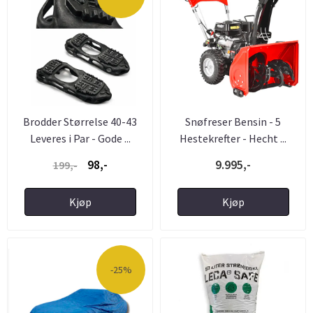
Brodder Størrelse 40-43
Snøfreser Bensin - 5
Leveres i Par - Gode ...
Hestekrefter - Hecht ...
98,-
9.995,-
199,-
Kjøp
Kjøp
-25%