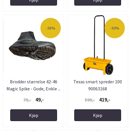
-38%
-30%
Brodder størrelse 42-46
Texas smart spreder 100
Magic Spike - Gode, Enkle ...
90063168
49,-
419,-
79,-
599,-
Kjøp
Kjøp