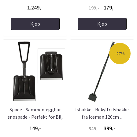
1.249,-
179,-
199,-
Kjøp
Kjøp
-27%
Spade - Sammenleggbar
Ishakke - Rekylfri Ishakke
snøspade - Perfekt for Bil,
fra Iceman 120cm ...
...
149,-
399,-
549,-