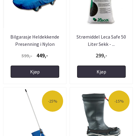
Bilgarasje Heldekkende
Strømiddel Leca Safe 50
Presenning i Nylon
Liter Sekk - ...
449,-
299,-
599,-
Kjøp
Kjøp
-25%
-15%