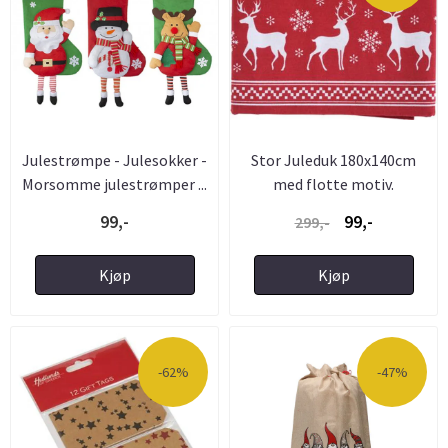
Julestrømpe - Julesokker -
Stor Juleduk 180x140cm
Morsomme julestrømper ...
med flotte motiv.
99,-
99,-
299,-
Kjøp
Kjøp
-62%
-47%