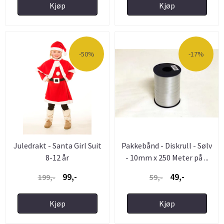
Kjøp
Kjøp
-50%
-17%
Juledrakt - Santa Girl Suit
Pakkebånd - Diskrull - Sølv
8-12 år
- 10mm x 250 Meter på ...
99,-
49,-
199,-
59,-
Kjøp
Kjøp