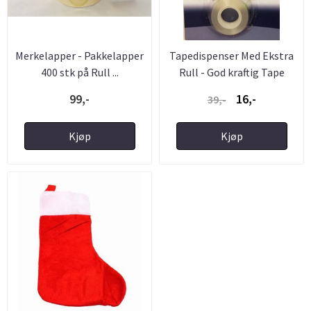
Merkelapper - Pakkelapper
Tapedispenser Med Ekstra
400 stk på Rull ...
Rull - God kraftig Tape
99,-
16,-
39,-
Kjøp
Kjøp