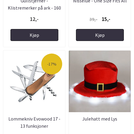
Gullstjerner -
Nisselue - One Size Fits All
Klistremerker på ark - 160
...
12,-
15,-
39,-
Kjøp
Kjøp
-17%
Lommekniv Evowood 17 -
Julehatt med Lys
13 funksjoner