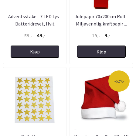
Adventsstake - 7 LED Lys -
Julepapir 70x200cm Rull -
Batteridrevet, Hvit
Miljøvennlig kraftpapir ...
49,-
9,-
59,-
19,-
Kjøp
Kjøp
-62%