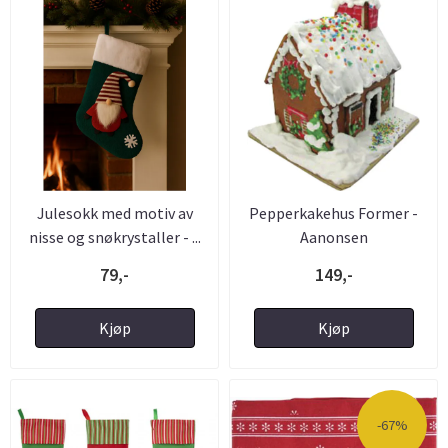
Julesokk med motiv av
Pepperkakehus Former -
nisse og snøkrystaller - ...
Aanonsen
79,-
149,-
Kjøp
Kjøp
-67%