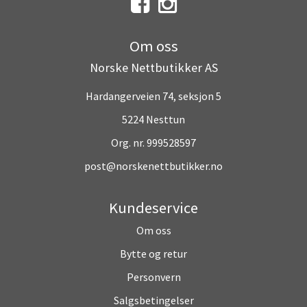
Om oss
Norske Nettbutikker AS
Hardangerveien 74, seksjon 5
5224 Nesttun
Org. nr. 999528597
post@norskenettbutikker.no
Kundeservice
Om oss
Bytte og retur
Personvern
Salgsbetingelser