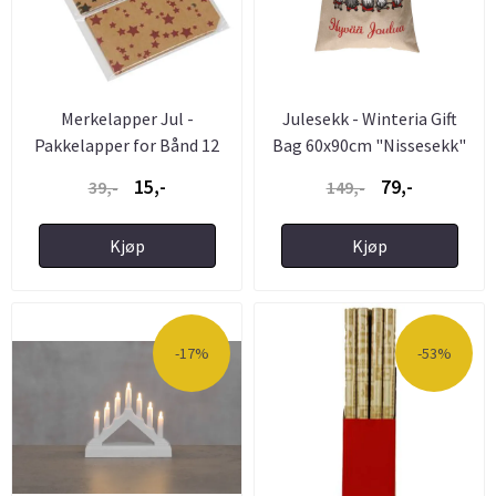
Merkelapper Jul -
Julesekk - Winteria Gift
Pakkelapper for Bånd 12
Bag 60x90cm "Nissesekk"
stk i ...
15,-
79,-
39,-
149,-
Kjøp
Kjøp
-17%
-53%