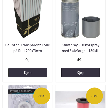
Cellofan Transparent Folie
Sølvspray - Dekorspray
på Rull 200x70cm
med Sølvfarge - 150ML
9,-
49,-
Kjøp
Kjøp
-36%
-34%