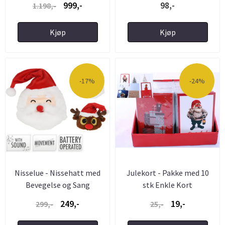
999,-
98,-
1.198,-
Kjøp
Kjøp
-17%
-24%
Nisselue - Nissehatt med
Julekort - Pakke med 10
Bevegelse og Sang
stk Enkle Kort
249,-
19,-
299,-
25,-