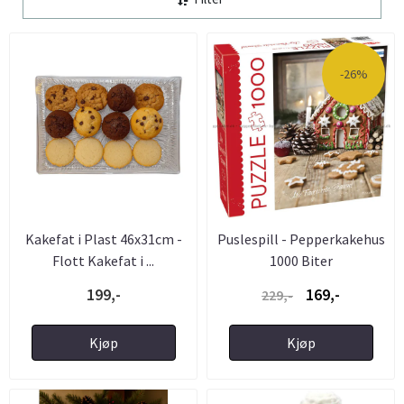
-26%
Kakefat i Plast 46x31cm -
Puslespill - Pepperkakehus
Flott Kakefat i ...
1000 Biter
199,-
169,-
229,-
Kjøp
Kjøp