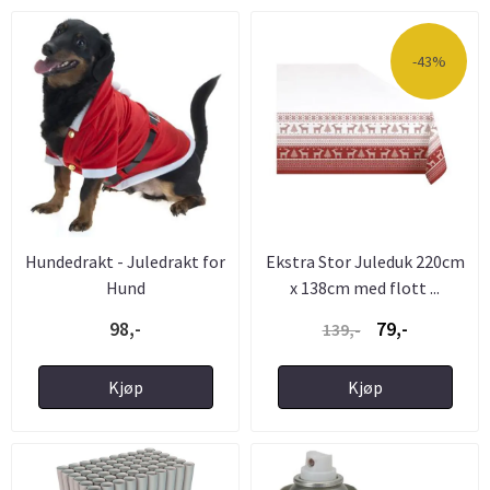
-43%
Hundedrakt - Juledrakt for
Ekstra Stor Juleduk 220cm
Hund
x 138cm med flott ...
98,-
79,-
139,-
Kjøp
Kjøp