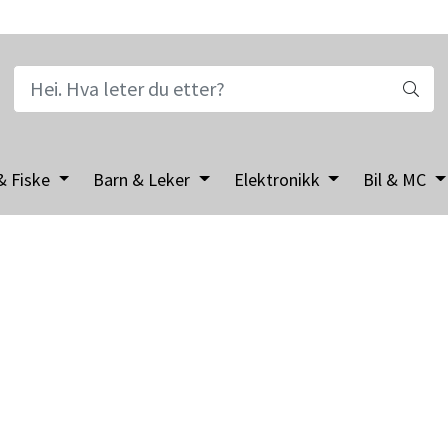
& Fiske
Barn & Leker
Elektronikk
Bil & MC