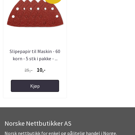
Slipepapir til Maskin - 60
korn - 5 stk i pakke - ...
10,-
25,-
Kjøp
Norske Nettbutikker AS
Norsk nettbutikk for enkel og pålitelig handel i Norge.