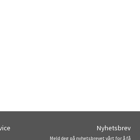
vice
Nyhetsbrev
Meld deg på nyhetsbrevet vårt for å få