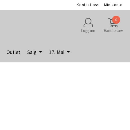
Kontakt oss
Min konto
0
Logg inn
Handlekurv
Outlet
Salg
17. Mai