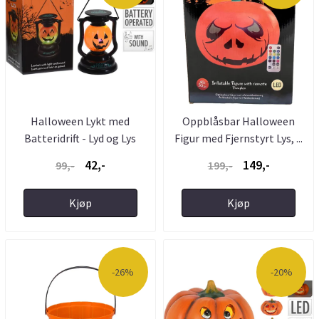
Halloween Lykt med
Oppblåsbar Halloween
Batteridrift - Lyd og Lys
Figur med Fjernstyrt Lys, ...
42,-
149,-
99,-
199,-
Kjøp
Kjøp
-26%
-20%