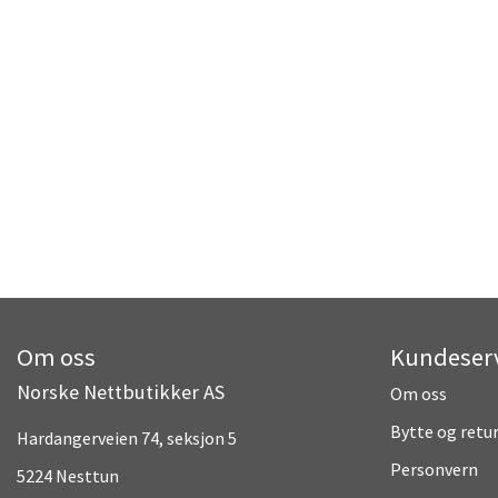
Om oss
Kundeser
Norske Nettbutikker AS
Om oss
Bytte og retu
Hardangerveien 74, seksjon 5
Personvern
5224 Nesttun