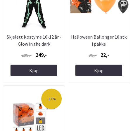
Skjelett Kostyme 10-12 år -
Halloween Ballonger 10 stk
Glow in the dark
i pakke
249,-
22,-
299,-
39,-
Kjøp
Kjøp
-17%