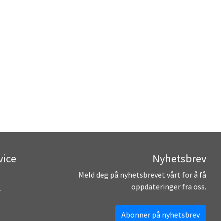
vice
Nyhetsbrev
Meld deg på nyhetsbrevet vårt for å få
oppdateringer fra oss.
r
Abonner på nyhetsbrev