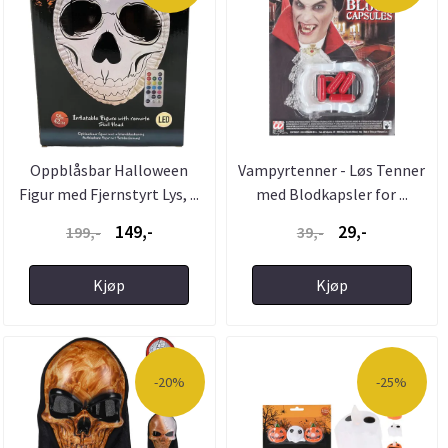
Oppblåsbar Halloween
Vampyrtenner - Løs Tenner
Figur med Fjernstyrt Lys, ...
med Blodkapsler for ...
149,-
29,-
199,-
39,-
Kjøp
Kjøp
-20%
-25%