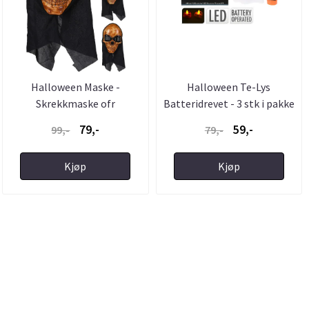
Halloween Maske -
Halloween Te-Lys
Skrekkmaske ofr
Batteridrevet - 3 stk i pakke
Utkledning til ...
- ...
79,-
59,-
99,-
79,-
Kjøp
Kjøp