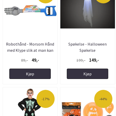
Robothånd - Morsom Hånd
Spøkelse - Halloween
med Klype slik at man kan
Spøkelse
...
49,-
149,-
89,-
199,-
Kjøp
Kjøp
-17%
-44%