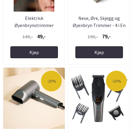
Elektrisk
Nese, Øre, Skjegg og
Øyenbrynstrimmer
Øyenbryn Trimmer - 4 i En
...
49,-
79,-
149,-
199,-
Kjøp
Kjøp
-25%
-15%