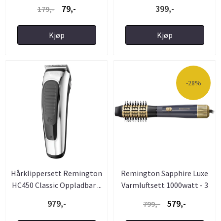
79,-
399,-
179,-
Kjøp
Kjøp
-28%
Hårklippersett Remington
Remington Sapphire Luxe
HC450 Classic Oppladbar ...
Varmluftsett 1000watt - 3
...
979,-
579,-
799,-