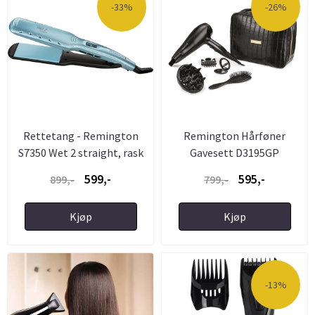
-33%
-26%
Rettetang - Remington
Remington Hårføner
S7350 Wet 2 straight, rask
Gavesett D3195GP
...
599,-
595,-
899,-
799,-
Kjøp
Kjøp
-13%