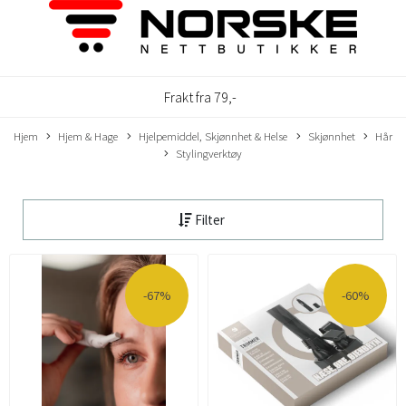
Frakt fra 79,-
Hjem
Hjem & Hage
Hjelpemiddel, Skjønnhet & Helse
Skjønnhet
Hår
Stylingverktøy
Filter
-67%
-60%