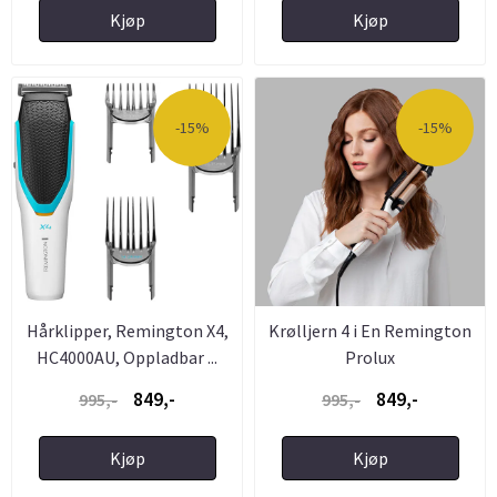
Kjøp
Kjøp
-15%
-15%
Hårklipper, Remington X4,
Krølljern 4 i En Remington
HC4000AU, Oppladbar ...
Prolux
849,-
849,-
995,-
995,-
Kjøp
Kjøp