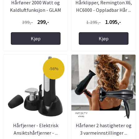
Hårføner 2000 Watt og
Hårklipper, Remington X6,
Kaldluftfunksjon - GLAM
HC6000 - Oppladbar Hår ...
299,-
1.095,-
399,-
1.295,-
Kjøp
Kjøp
-56%
Hårfjerner - Elektrisk
Hårføner 2 hastigheter og
Ansiktshårfjerner - ...
3 varmeinnstillinger ...