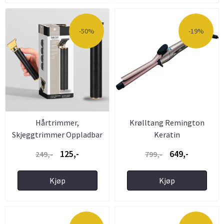
-50%
-19%
Hårtrimmer,
Krølltang Remington
Skjeggtrimmer Oppladbar
Keratin
Skin Fade Fra ...
125,-
649,-
249,-
799,-
Kjøp
Kjøp