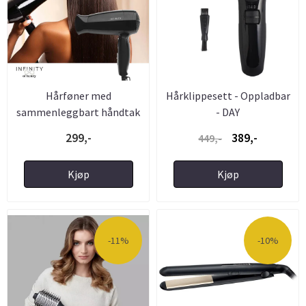
Hårføner med
Hårklippesett - Oppladbar
sammenleggbart håndtak
- DAY
1600W - ...
299,-
389,-
449,-
Kjøp
Kjøp
-11%
-10%