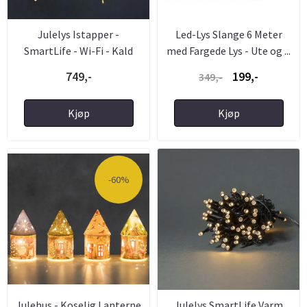
Julelys Istapper -
Led-Lys Slange 6 Meter
SmartLife - Wi-Fi - Kald
med Fargede Lys - Ute og ...
Hvit ...
749,-
199,-
349,-
Kjøp
Kjøp
-60%
Julehus - Koselig Lanterne
Julelys SmartLife Varm