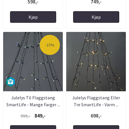
598,-
749,-
Kjøp
Kjøp
-15%
Julelys Til Flaggstang
Julelys Flaggstang Eller
SmartLife - Mange Farger ...
Tre SmartLife - Varm ...
849,-
698,-
999,-