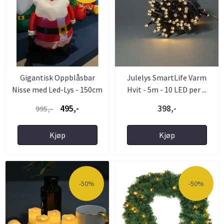
Gigantisk Oppblåsbar
Julelys SmartLife Varm
Nisse med Led-Lys - 150cm
Hvit - 5m - 10 LED per ...
- ...
495,-
398,-
995,-
Kjøp
Kjøp
-50%
-50%