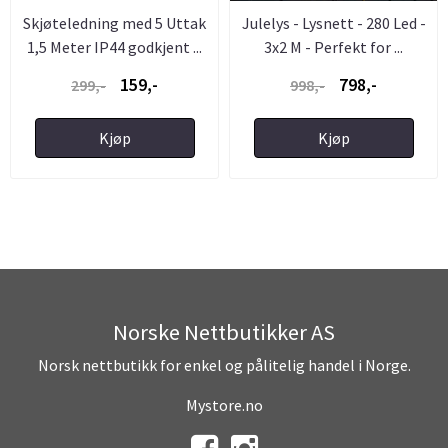
Skjøteledning med 5 Uttak
Julelys - Lysnett - 280 Led -
1,5 Meter IP44 godkjent ...
3x2 M - Perfekt for ...
159,-
798,-
299,-
998,-
Kjøp
Kjøp
Norske Nettbutikker AS
Norsk nettbutikk for enkel og pålitelig handel i Norge.
Mystore.no