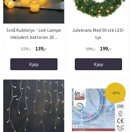
Små Kubbelys - Led-Lampe
Julekrans Med 50 stk LED-
inkludert batterier 20 ...
Lys
139,-
199,-
279,-
399,-
Kjøp
Kjøp
-43%