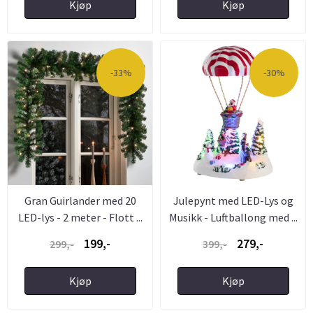
Kjøp
Kjøp
-33%
-30%
Gran Guirlander med 20
Julepynt med LED-Lys og
LED-lys - 2 meter - Flott ...
Musikk - Luftballong med ...
199,-
279,-
299,-
399,-
Kjøp
Kjøp