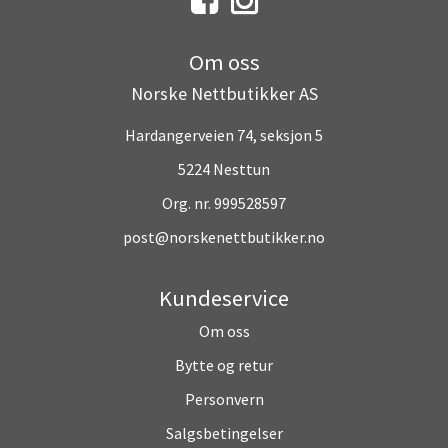
Om oss
Norske Nettbutikker AS
Hardangerveien 74, seksjon 5
5224 Nesttun
Org. nr. 999528597
post@norskenettbutikker.no
Kundeservice
Om oss
Bytte og retur
Personvern
Salgsbetingelser