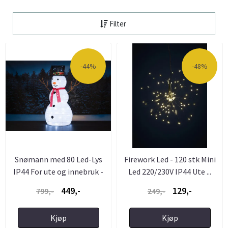
Filter
-44%
-48%
Snømann med 80 Led-Lys
Firework Led - 120 stk Mini
IP44 For ute og innebruk -
Led 220/230V IP44 Ute ...
...
449,-
129,-
799,-
249,-
Kjøp
Kjøp