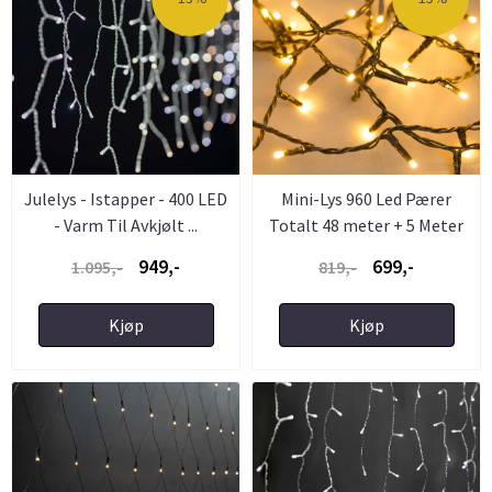
Julelys - Istapper - 400 LED
Mini-Lys 960 Led Pærer
- Varm Til Avkjølt ...
Totalt 48 meter + 5 Meter
...
949,-
699,-
1.095,-
819,-
Kjøp
Kjøp