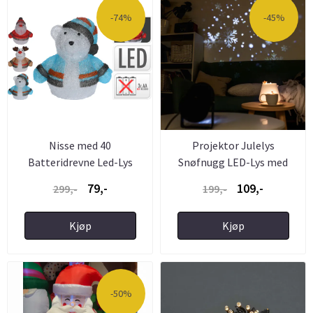
-74%
-45%
Nisse med 40
Projektor Julelys
Batteridrevne Led-Lys
Snøfnugg LED-Lys med
40cm
Snøfall
79,-
109,-
299,-
199,-
Kjøp
Kjøp
-50%