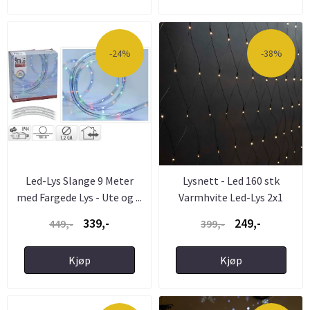
-24%
-38%
Led-Lys Slange 9 Meter
Lysnett - Led 160 stk
med Fargede Lys - Ute og ...
Varmhvite Led-Lys 2x1
meter ...
339,-
249,-
449,-
399,-
Kjøp
Kjøp