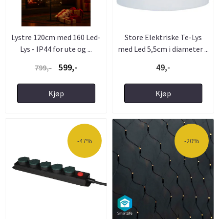
Lystre 120cm med 160 Led-
Store Elektriske Te-Lys
Lys - IP44 for ute og ...
med Led 5,5cm i diameter ...
599,-
49,-
799,-
Kjøp
Kjøp
-47%
-20%