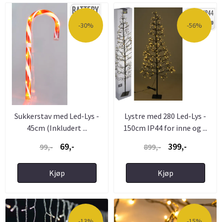
-30%
-56%
Sukkerstav med Led-Lys -
Lystre med 280 Led-Lys -
45cm (Inkludert ...
150cm IP44 for inne og ...
69,-
399,-
99,-
899,-
Kjøp
Kjøp
-13%
-15%