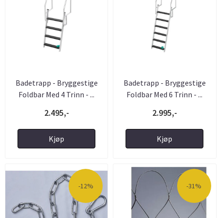
Badetrapp - Bryggestige
Badetrapp - Bryggestige
Foldbar Med 4 Trinn - ...
Foldbar Med 6 Trinn - ...
2.495,-
2.995,-
Kjøp
Kjøp
-12%
-31%