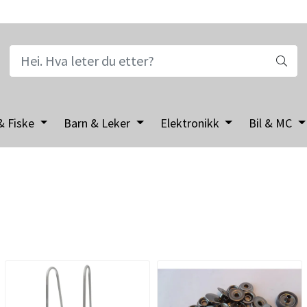
& Fiske
Barn & Leker
Elektronikk
Bil & MC