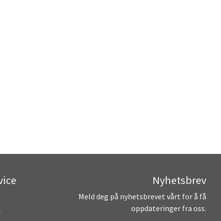
vice
Nyhetsbrev
Meld deg på nyhetsbrevet vårt for å få
oppdateringer fra oss.
r