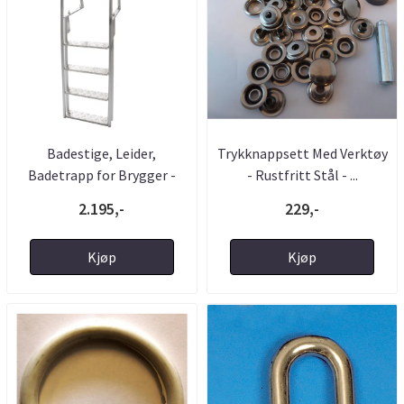
Badestige, Leider,
Trykknappsett Med Verktøy
Badetrapp for Brygger -
- Rustfritt Stål - ...
Utført ...
2.195,-
229,-
Kjøp
Kjøp