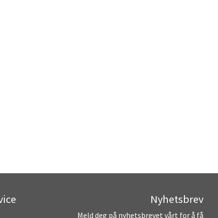
vice
Nyhetsbrev
Meld deg på nyhetsbrevet vårt for å få