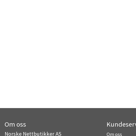
Om oss
Kundeser
Norske Nettbutikker AS
Om oss