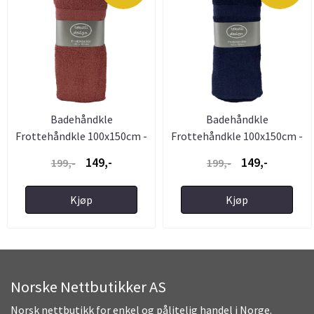
Badehåndkle
Badehåndkle
Frottehåndkle 100x150cm -
Frottehåndkle 100x150cm -
Rosa
Blå
149,-
149,-
199,-
199,-
Kjøp
Kjøp
Norske Nettbutikker AS
Norsk nettbutikk for enkel og pålitelig handel i Norge.