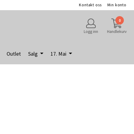
Kontakt oss
Min konto
0
Logg inn
Handlekurv
Outlet
Salg
17. Mai