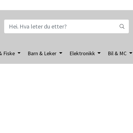
& Fiske
Barn & Leker
Elektronikk
Bil & MC