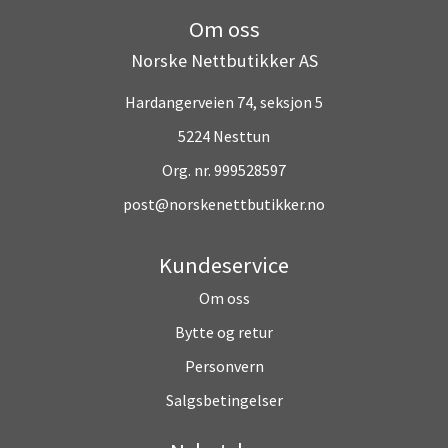
Om oss
Norske Nettbutikker AS
Hardangerveien 74, seksjon 5
5224 Nesttun
Org. nr. 999528597
post@norskenettbutikker.no
Kundeservice
Om oss
Bytte og retur
Personvern
Salgsbetingelser