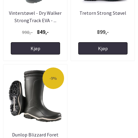
Vinterstøvel - Dry Walker
Tretorn Strong Støvel
StrongTrack EVA - ...
849,-
899,-
998,-
Kjøp
Kjøp
-9%
Dunlop Blizzard Foret