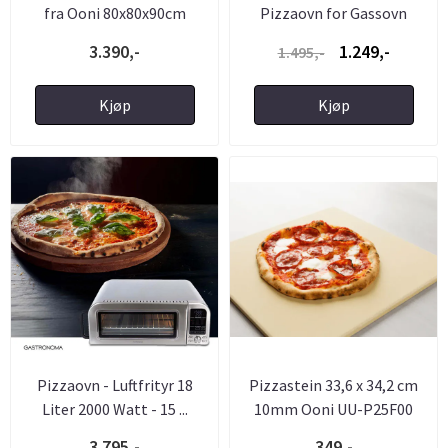
fra Ooni 80x80x90cm
Pizzaovn for Gassovn
3.390,-
1.249,-
1.495,-
Kjøp
Kjøp
Pizzaovn - Luftfrityr 18
Pizzastein 33,6 x 34,2 cm
Liter 2000 Watt - 15 ...
10mm Ooni UU-P25F00
3.795,-
349,-