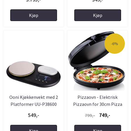
Kjøp
Kjøp
-6%
Ooni Kjøkkenvekt med 2
Pizzaovn - Elektrisk
Platformer UU-P38600
Pizzaovn for 30cm Pizza
549,-
749,-
799,-
Kjøp
Kjøp