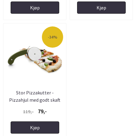
Kjøp
Kjøp
-34%
Stor Pizzakutter -
Pizzahjul med godt skaft
79,-
119,-
Kjøp