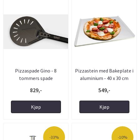
Pizzaspade Gino - 8
Pizzastein med Bakeplate i
tommers spade
aluminium - 40 x 30 cm
829,-
549,-
Kjøp
Kjøp
-33%
-10%