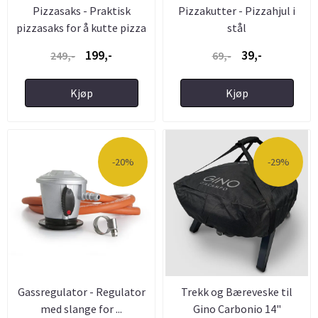
Pizzasaks - Praktisk
Pizzakutter - Pizzahjul i
pizzasaks for å kutte pizza
stål
...
199,-
39,-
249,-
69,-
Kjøp
Kjøp
-20%
-29%
Gassregulator - Regulator
Trekk og Bæreveske til
med slange for ...
Gino Carbonio 14"