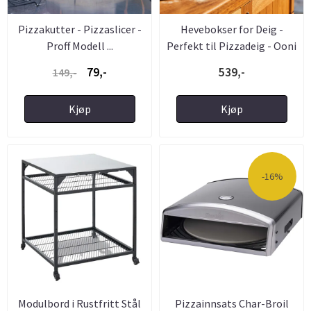
Pizzakutter - Pizzaslicer -
Hevebokser for Deig -
Proff Modell ...
Perfekt til Pizzadeig - Ooni
...
79,-
539,-
149,-
Kjøp
Kjøp
-16%
Modulbord i Rustfritt Stål
Pizzainnsats Char-Broil