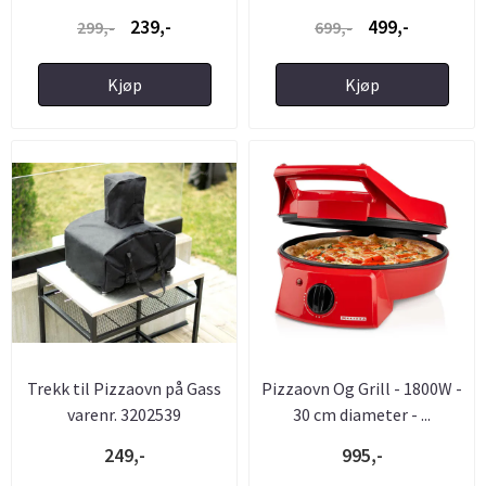
Pizzaovn
239,-
499,-
299,-
699,-
Kjøp
Kjøp
Trekk til Pizzaovn på Gass
Pizzaovn Og Grill - 1800W -
varenr. 3202539
30 cm diameter - ...
249,-
995,-