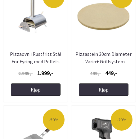
Pizzaovn i Rustfritt Stål
Pizzastein 30cm Diameter
For Fyring med Pellets
- Vario+ Grillsystem
1.999,-
449,-
2.995,-
499,-
Kjøp
Kjøp
-50%
-20%