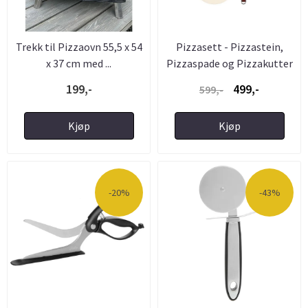
Trekk til Pizzaovn 55,5 x 54
Pizzasett - Pizzastein,
x 37 cm med ...
Pizzaspade og Pizzakutter
...
199,-
499,-
599,-
Kjøp
Kjøp
-20%
-43%