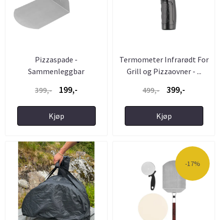
Pizzaspade -
Termometer Infrarødt For
Sammenleggbar
Grill og Pizzaovner - ...
Pizzaspade i Rustfritt ...
199,-
399,-
399,-
499,-
Kjøp
Kjøp
-17%