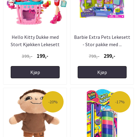
Hello Kitty Dukke med
Barbie Extra Pets Lekesett
Stort Kjøkken Lekesett
- Stor pakke med ...
199,-
299,-
399,-
799,-
Kjøp
Kjøp
-20%
-17%