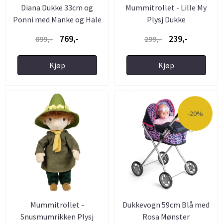
Diana Dukke 33cm og
Mummitrollet - Lille My
Ponni med Manke og Hale
Plysj Dukke
som ...
769,-
239,-
899,-
299,-
Kjøp
Kjøp
-20%
Mummitrollet -
Dukkevogn 59cm Blå med
Snusmumrikken Plysj
Rosa Mønster