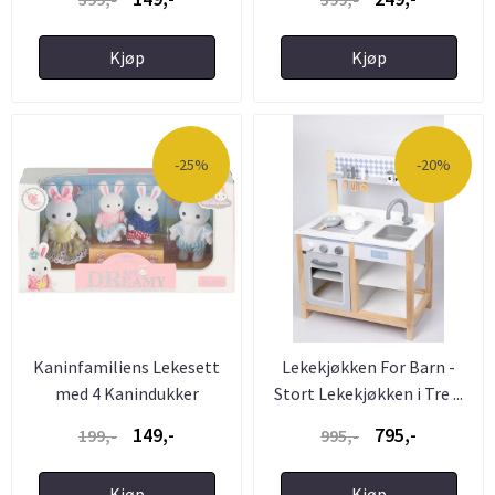
Kjøp
Kjøp
-25%
-20%
Kaninfamiliens Lekesett
Lekekjøkken For Barn -
med 4 Kanindukker
Stort Lekekjøkken i Tre ...
149,-
795,-
199,-
995,-
Kjøp
Kjøp