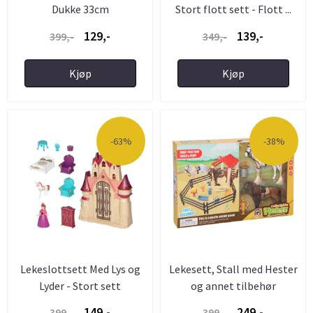
Dukke 33cm
Stort flott sett - Flott ...
129,-
139,-
399,-
349,-
Kjøp
Kjøp
-63%
-38%
Lekeslottsett Med Lys og
Lekesett, Stall med Hester
Lyder - Stort sett
og annet tilbehør
149,-
249,-
399,-
399,-