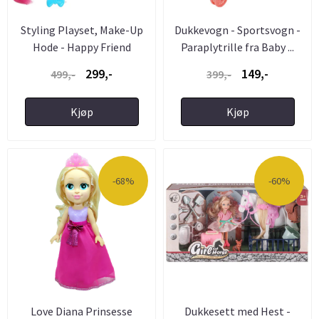
Styling Playset, Make-Up
Dukkevogn - Sportsvogn -
Hode - Happy Friend
Paraplytrille fra Baby ...
299,-
149,-
499,-
399,-
Kjøp
Kjøp
-68%
-60%
Love Diana Prinsesse
Dukkesett med Hest -