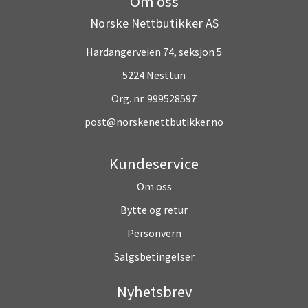
Om oss
Norske Nettbutikker AS
Hardangerveien 74, seksjon 5
5224 Nesttun
Org. nr. 999528597
post@norskenettbutikker.no
Kundeservice
Om oss
Bytte og retur
Personvern
Salgsbetingelser
Nyhetsbrev