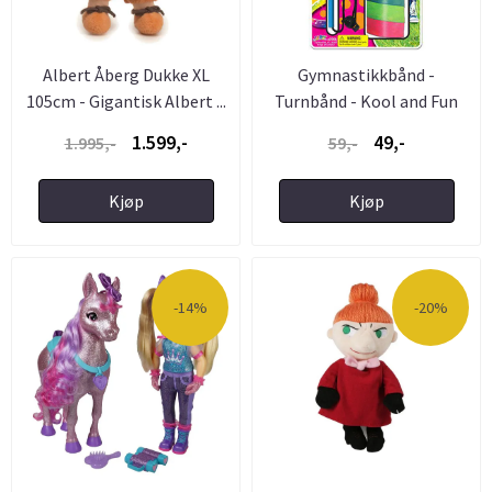
Albert Åberg Dukke XL
Gymnastikkbånd -
105cm - Gigantisk Albert ...
Turnbånd - Kool and Fun
for barn
1.599,-
49,-
1.995,-
59,-
Kjøp
Kjøp
-14%
-20%