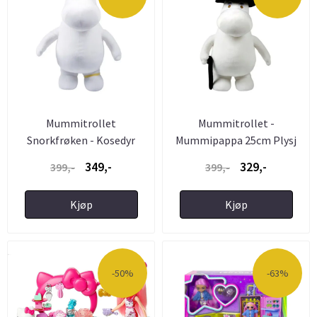
Mummitrollet
Mummitrollet -
Snorkfrøken - Kosedyr
Mummipappa 25cm Plysj
Dukke
349,-
329,-
399,-
399,-
Kjøp
Kjøp
-50%
-63%