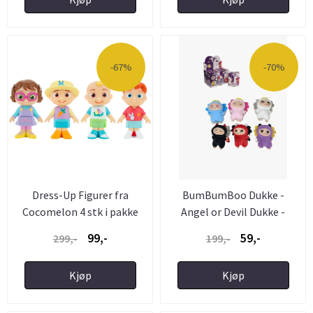
-67%
-70%
Dress-Up Figurer fra
BumBumBoo Dukke -
Cocomelon 4 stk i pakke
Angel or Devil Dukke -
fra ...
Kjent ...
99,-
59,-
299,-
199,-
Kjøp
Kjøp