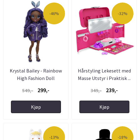
-46%
-32%
Krystal Bailey - Rainbow
Hårstyling Lekesett med
High Fashion Doll
Masse Utstyr i Praktisk ...
299,-
239,-
549,-
349,-
Kjøp
Kjøp
-13%
-18%