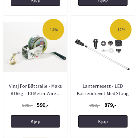
-14%
-12%
Vinsj For Båttralle - Maks
Lanternesett - LED
816kg - 10 Meter Wire ...
Batteridrevet Med Stang
599,-
879,-
699,-
998,-
Kjøp
Kjøp