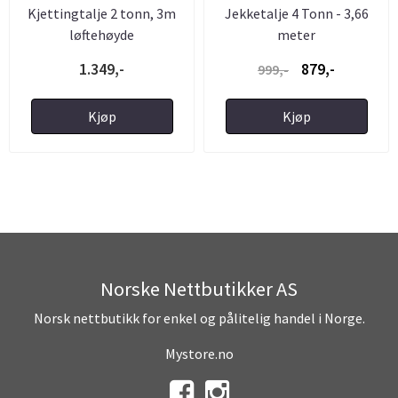
Kjettingtalje 2 tonn, 3m
Jekketalje 4 Tonn - 3,66
løftehøyde
meter
1.349,-
879,-
999,-
Kjøp
Kjøp
Norske Nettbutikker AS
Norsk nettbutikk for enkel og pålitelig handel i Norge.
Mystore.no