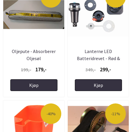
Oljepute - Absorberer
Lanterne LED
Oljesøl
Batteridrevet - Rød &
Grønn
179,-
299,-
199,-
349,-
Kjøp
Kjøp
-40%
-11%