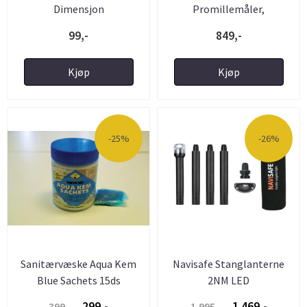
Dimensjon
Promillemåler,
Promilletest - Sinox ...
99,-
849,-
Kjøp
Kjøp
-25%
-26%
Sanitærvæske Aqua Kem
Navisafe Stanglanterne
Blue Sachets 15ds
2NM LED
299,-
1.469,-
399,-
1.995,-