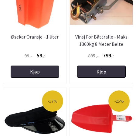
Øsekar Oransje - 1 liter
Vinsj For Båttralle - Maks
1360kg 8 Meter Belte
59,-
799,-
99,-
895,-
Kjøp
Kjøp
-17%
-25%