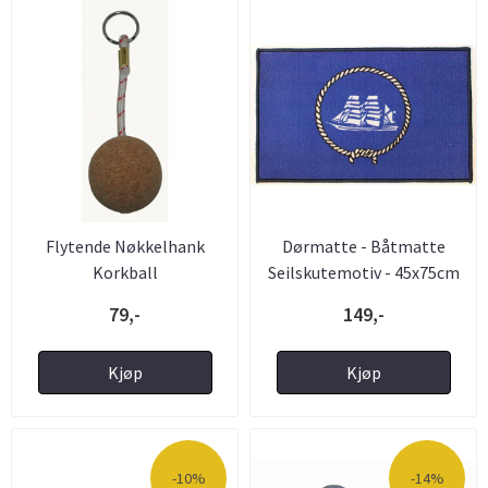
Flytende Nøkkelhank
Dørmatte - Båtmatte
Korkball
Seilskutemotiv - 45x75cm
79,-
149,-
Kjøp
Kjøp
-10%
-14%