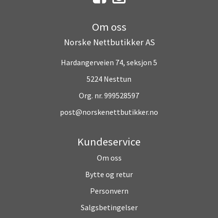
Om oss
Norske Nettbutikker AS
Hardangerveien 74, seksjon 5
5224 Nesttun
Org. nr. 999528597
post@norskenettbutikker.no
Kundeservice
Om oss
Bytte og retur
Personvern
Salgsbetingelser