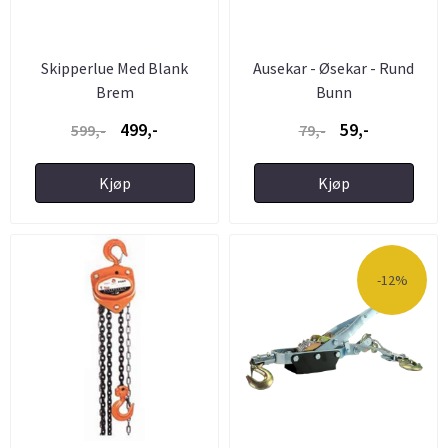
Skipperlue Med Blank
Ausekar - Øsekar - Rund
Brem
Bunn
499,-
59,-
599,-
79,-
Kjøp
Kjøp
-12%