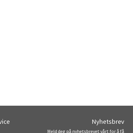
vice
Nyhetsbrev
Meld deg på nyhetsbrevet vårt for å få