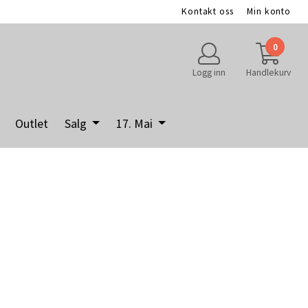
Kontakt oss
Min konto
0
Logg inn
Handlekurv
Outlet
Salg
17. Mai