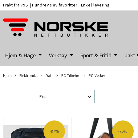
Frakt fra 79,-
|
Hundrevis av favoritter
|
Enkel levering
Hjem & Hage
Verktøy
Sport & Fritid
Jakt 
Hjem
Elektronikk
Data
PC Tilbehør
PC-Vesker
Pris
-87%
-70%