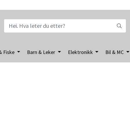
& Fiske
Barn & Leker
Elektronikk
Bil & MC