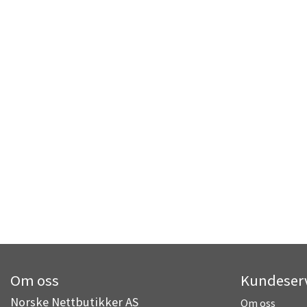
Om oss
Kundeser
Norske Nettbutikker AS
Om oss