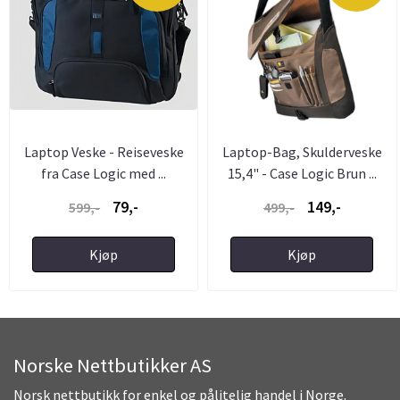
Laptop Veske - Reiseveske
Laptop-Bag, Skulderveske
fra Case Logic med ...
15,4" - Case Logic Brun ...
79,-
149,-
599,-
499,-
Kjøp
Kjøp
Norske Nettbutikker AS
Norsk nettbutikk for enkel og pålitelig handel i Norge.