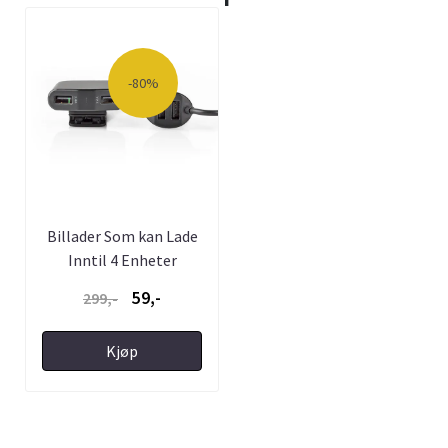
-80%
Billader Som kan Lade
Inntil 4 Enheter
Samtidig - ...
59,-
299,-
Kjøp