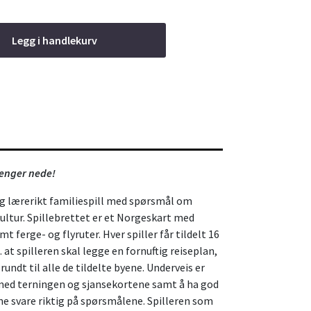
Legg i handlekurv
lenger nede!
 lærerikt familiespill med spørsmål om
ultur. Spillebrettet er et Norgeskart med
 ferge- og flyruter. Hver spiller får tildelt 16
 at spilleren skal legge en fornuftig reiseplan,
ndt til alle de tildelte byene. Underveis er
 med terningen og sjansekortene samt å ha god
e svare riktig på spørsmålene. Spilleren som