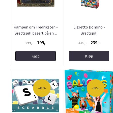
Kampen om Fredriksten -
Ligretto Domino -
Brettspill basert på en ...
Brettspill
199,-
239,-
399,-
449,-
Kjøp
Kjøp
-41%
-68%