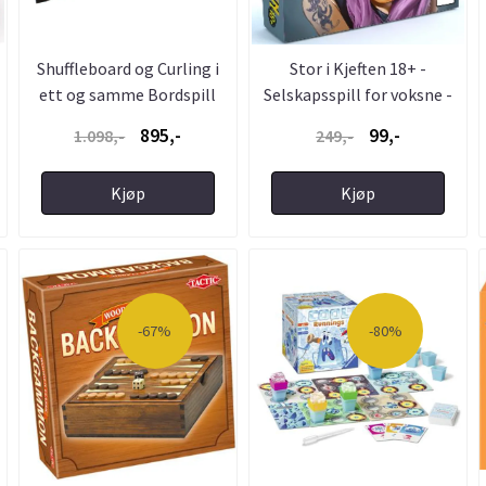
Shuffleboard og Curling i
Stor i Kjeften 18+ -
ett og samme Bordspill
Selskapsspill for voksne -
...
895,-
99,-
1.098,-
249,-
Kjøp
Kjøp
-67%
-80%