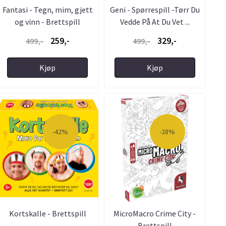
Fantasi - Tegn, mim, gjett
Geni - Spørrespill -Tørr Du
og vinn - Brettspill
Vedde På At Du Vet ...
259,-
329,-
499,-
499,-
Kjøp
Kjøp
-42%
-28%
Kortskalle - Brettspill
MicroMacro Crime City -
Brettspill