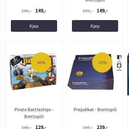
149,-
149,-
349,-
399,-
Kjøp
Kjøp
-63%
-32%
Pirate Battleships -
Prejudikat - Brettspill
Brettspill
129,-
239,-
349,-
349,-