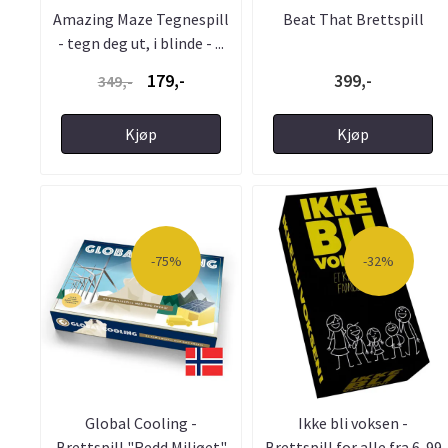
Amazing Maze Tegnespill
Beat That Brettspill
- tegn deg ut, i blinde - ...
179,-
399,-
349,-
Kjøp
Kjøp
-75%
-32%
Global Cooling -
Ikke bli voksen -
Brettspill "Redd Miljøet"
Brettspill for alle fra 6-99