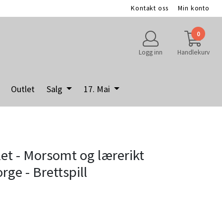
Kontakt oss
Min konto
0
Logg inn
Handlekurv
Outlet
Salg
17. Mai
et - Morsomt og lærerikt
rge - Brettspill