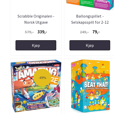
Scrabble Originalen -
Ballongspillet -
Norsk Utgave
Selskapsspill for 2-12
spillere ...
339,-
79,-
579,-
249,-
Kjøp
Kjøp
-49%