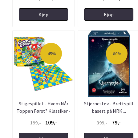
Kjøp
Kjøp
-45%
-80%
Stigespillet - Hvem Når
Stjernestøv - Brettspill
Toppen Først? Klassiker -
basert på NRK ...
...
109,-
79,-
199,-
399,-