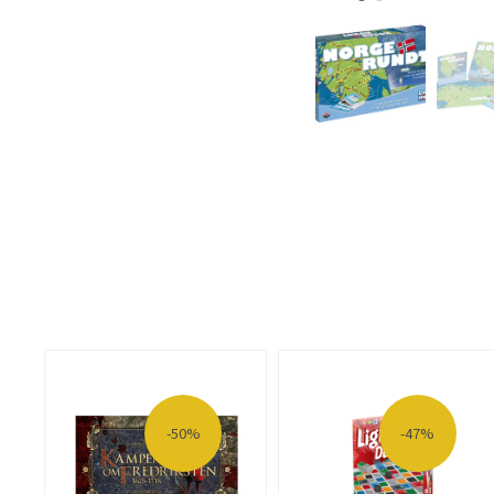
-50%
-47%