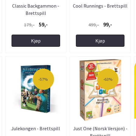
Classic Backgammon -
Cool Runnings - Brettspill
Brettspill
59,-
99,-
179,-
499,-
Kjøp
Kjøp
-57%
-63%
Julekongen - Brettspill
Just One (Norsk Versjon) -
Brettspill