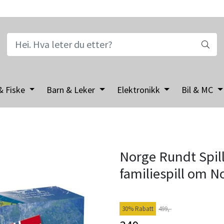
& Fiske
Barn & Leker
Elektronikk
Bil & MC
Norge Rundt Spill
familiespill om No
30% Rabatt
499,-