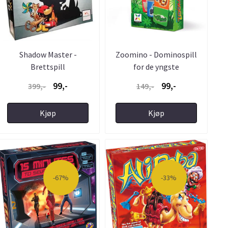
Shadow Master -
Zoomino - Dominospill
Brettspill
for de yngste
99,-
99,-
399,-
149,-
Kjøp
Kjøp
-67%
-33%