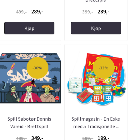
289,-
289,-
499,-
399,-
Kjøp
Kjøp
-30%
-33%
Spill Sabotør Dennis
Spillmagasin - En Eske
Vareid - Brettspill
med 5 Tradisjonelle ...
349,-
199,-
499,-
299,-