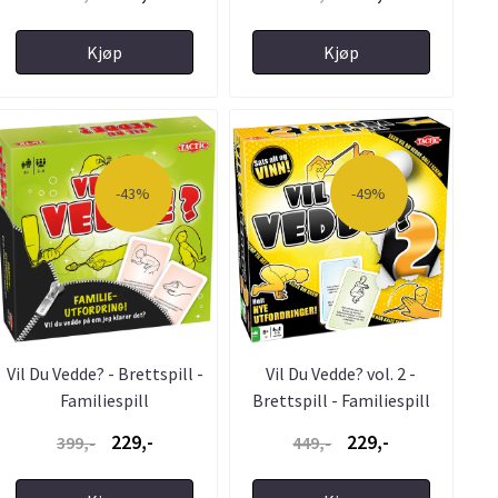
Kjøp
Kjøp
-43%
-49%
Vil Du Vedde? - Brettspill -
Vil Du Vedde? vol. 2 -
Familiespill
Brettspill - Familiespill
229,-
229,-
399,-
449,-