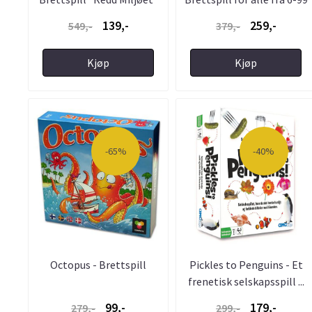
år
139,-
259,-
549,-
379,-
Kjøp
Kjøp
-65%
-40%
Octopus - Brettspill
Pickles to Penguins - Et
frenetisk selskapsspill ...
99,-
179,-
279,-
299,-