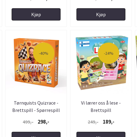
Kjøp
Kjøp
-40%
-24%
Tørnquists Quizrace -
Vi lærer oss å lese -
Brettspill - Spørrespill
Brettspill
298,-
189,-
499,-
249,-