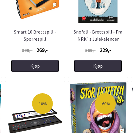
Smart 10 Brettspill -
Snøfall - Brettspill - Fra
Spørrespill
NRK`s Julekalender
269,-
229,-
399,-
369,-
Kjøp
Kjøp
-18%
-60%