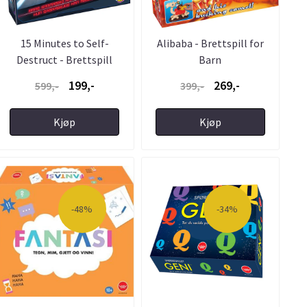
15 Minutes to Self-
Alibaba - Brettspill for
Destruct - Brettspill
Barn
199,-
269,-
599,-
399,-
Kjøp
Kjøp
-48%
-34%