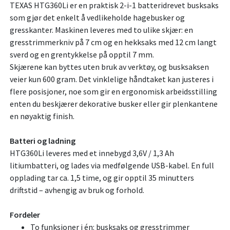
TEXAS HTG360Li er en praktisk 2-i-1 batteridrevet busksaks
som gjør det enkelt å vedlikeholde hagebusker og
gresskanter. Maskinen leveres med to ulike skjær: en
gresstrimmerkniv på 7 cm og en hekksaks med 12 cm langt
sverd og en grentykkelse på opptil 7 mm.
Skjærene kan byttes uten bruk av verktøy, og busksaksen
veier kun 600 gram. Det vinklelige håndtaket kan justeres i
flere posisjoner, noe som gir en ergonomisk arbeidsstilling
enten du beskjærer dekorative busker eller gir plenkantene
en nøyaktig finish.
Batteri og ladning
HTG360Li leveres med et innebygd 3,6V / 1,3 Ah
litiumbatteri, og lades via medfølgende USB-kabel. En full
opplading tar ca. 1,5 time, og gir opptil 35 minutters
driftstid – avhengig av bruk og forhold.
Fordeler
To funksjoner i én: busksaks og gresstrimmer