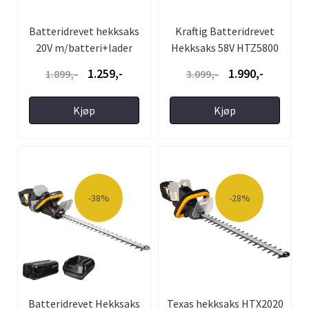
Batteridrevet hekksaks
Kraftig Batteridrevet
20V m/batteri+lader
Hekksaks 58V HTZ5800
Texas ...
uten ...
1.259,-
1.990,-
1.899,-
3.099,-
Kjøp
Kjøp
-38%
-28%
Batteridrevet Hekksaks
Texas hekksaks HTX2020