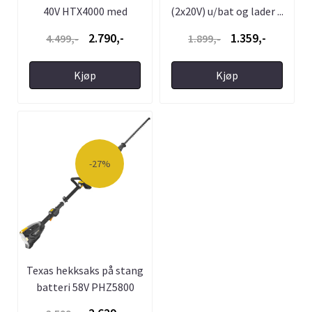
40V HTX4000 med
(2x20V) u/bat og lader ...
batteri og ...
2.790,-
1.359,-
4.499,-
1.899,-
Kjøp
Kjøp
-27%
Texas hekksaks på stang
batteri 58V PHZ5800
u/bat ...