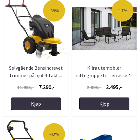
-39%
-17%
Selvgående Bensindrevet
Kiira utemøbler
trimmer på hjul 4-takt ...
sittegruppe til Terrasse 4-
Deler ...
7.290,-
2.495,-
11.995,-
2.995,-
Kjøp
Kjøp
-43%