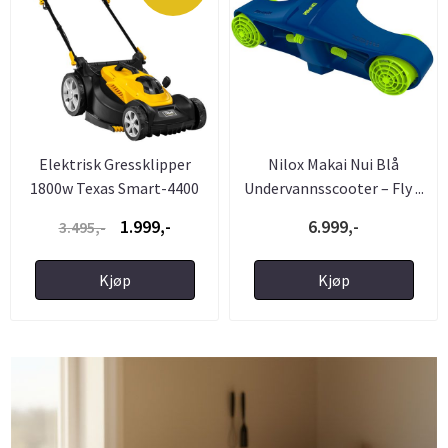
Elektrisk Gressklipper
Nilox Makai Nui Blå
1800w Texas Smart-4400
Undervannsscooter – Fly ...
1.999,-
6.999,-
3.495,-
Kjøp
Kjøp