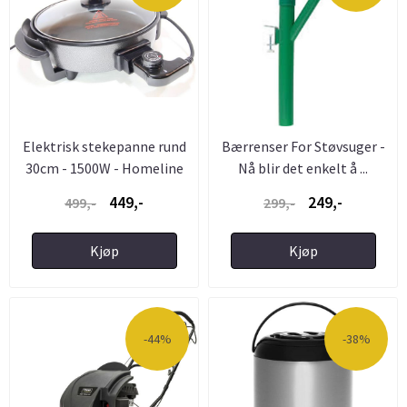
Elektrisk stekepanne rund
Bærrenser For Støvsuger -
30cm - 1500W - Homeline
Nå blir det enkelt å ...
449,-
249,-
499,-
299,-
Kjøp
Kjøp
-44%
-38%