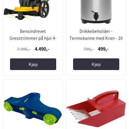
Bensindrevet
Drikkebeholder -
Gresstrimmer på hjul 4-
Termokanne med Kran - 10
takt 173cc ...
Liter ...
4.490,-
499,-
7.995,-
799,-
Kjøp
Kjøp