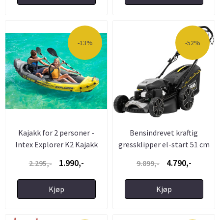
-13%
-52%
Kajakk for 2 personer -
Bensindrevet kraftig
Intex Explorer K2 Kajakk
gressklipper el-start 51 cm
...
1.990,-
4.790,-
2.295,-
9.899,-
Kjøp
Kjøp