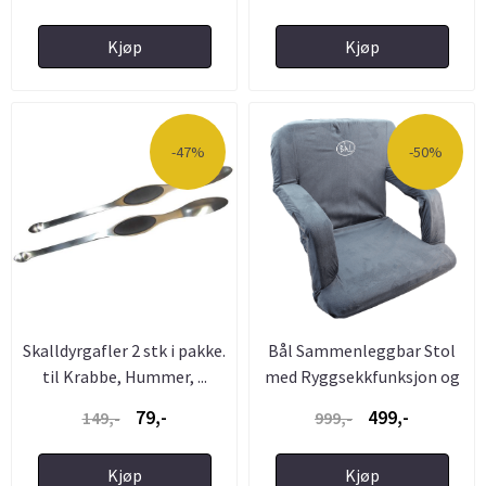
Kjøp
Kjøp
-47%
-50%
Skalldyrgafler 2 stk i pakke.
Bål Sammenleggbar Stol
til Krabbe, Hummer, ...
med Ryggsekkfunksjon og
5 ...
79,-
499,-
149,-
999,-
Kjøp
Kjøp