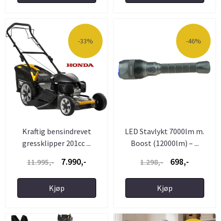
-33%
-46%
Kraftig bensindrevet
LED Stavlykt 7000lm m.
gressklipper 201cc ...
Boost (12000lm) – ...
7.990,-
698,-
11.995,-
1.298,-
Kjøp
Kjøp