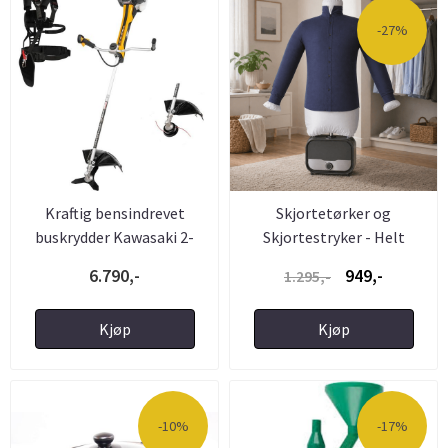
-27%
Kraftig bensindrevet
Skjortetørker og
buskrydder Kawasaki 2-
Skjortestryker - Helt
takts ...
Automatisk ...
6.790,-
949,-
1.295,-
Kjøp
Kjøp
-10%
-17%