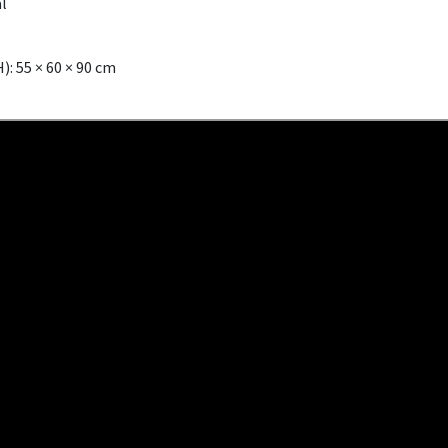
l
): 55 × 60 × 90 cm