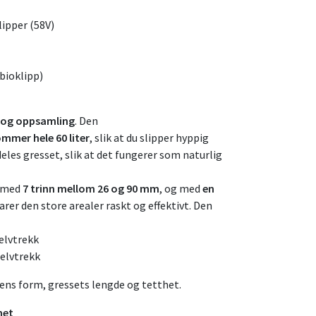
ipper (58V)
 bioklipp)
p og oppsamling
. Den
mmer hele 60 liter
, slik at du slipper hyppig
eles gresset, slik at det fungerer som naturlig
t med
7 trinn mellom 26 og 90 mm
, og med
en
arer den store arealer raskt og effektivt. Den
elvtrekk
elvtrekk
nens form, gressets lengde og tetthet.
het