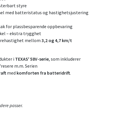
terbart styre
el med batteristatus og hastighetsjustering
k for plassbesparende oppbevaring
el – ekstra trygghet
jørehastighet mellom
3,2 og 4,7 km/t
dukter i
TEXAS' 58V-serie
, som inkluderer
fresere m.m. Serien
aft
med
komforten fra batteridrift
.
dere passer.