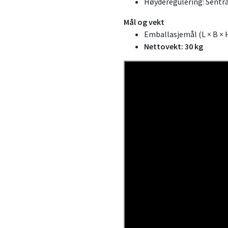
Høyderegulering: Sentra
Mål og vekt
Emballasjemål (L × B × H
Nettovekt: 30 kg