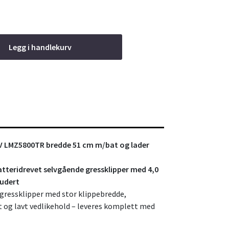
Legg i handlekurv
8V LMZ5800TR bredde 51 cm m/bat og lader
tteridrevet selvgående gressklipper med 4,0
ludert
gressklipper med stor klippebredde,
et og lavt vedlikehold – leveres komplett med