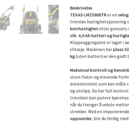
Beskrivelse
TEXAS LMZ5800TR
er en
selvg
trinnløs hastighetsjustering
knivhastighet
etter gressets
stk. 4,0 Ah batteri og hurtigl
Klippeaggregatet er laget i
so
slitasje. Maskinen har
plass ti
kg
(uten batteri) er den godt 
Maksimal kontroll og bensinl
store flater og krevende forho
dreiemoment som kan måle se
og utslipp. Du har full kontrol
trinnløst kan justere kjøreh
når du trenger å veksle mello
strekker. Med en imponerende
oppsamler
, blir du ferdig m