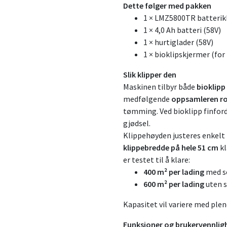
Dette følger med pakken
1 × LMZ5800TR batterikl
1 × 4,0 Ah batteri (58V)
1 × hurtiglader (58V)
1 × bioklipskjermer (for
Slik klipper den
Maskinen tilbyr både
bioklip
medfølgende
oppsamleren ro
tømming. Ved bioklipp finford
gjødsel.
Klippehøyden justeres enkel
klippebredde på hele 51 cm
kl
er testet til å klare:
400 m² per lading
med s
600 m² per lading
uten s
Kapasitet vil variere med ple
Funksjoner og brukervennlig