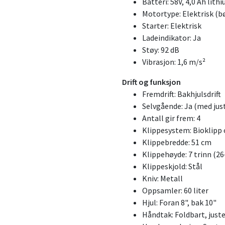
Batteri: 58V, 4,0 Ah lith
Motortype: Elektrisk (b
Starter: Elektrisk
Ladeindikator: Ja
Støy: 92 dB
Vibrasjon: 1,6 m/s²
Drift og funksjon
Fremdrift: Bakhjulsdrift
Selvgående: Ja (med jus
Antall gir frem: 4
Klippesystem: Bioklipp
Klippebredde: 51 cm
Klippehøyde: 7 trinn (
Klippeskjold: Stål
Kniv: Metall
Oppsamler: 60 liter
Hjul: Foran 8", bak 10"
Håndtak: Foldbart, just