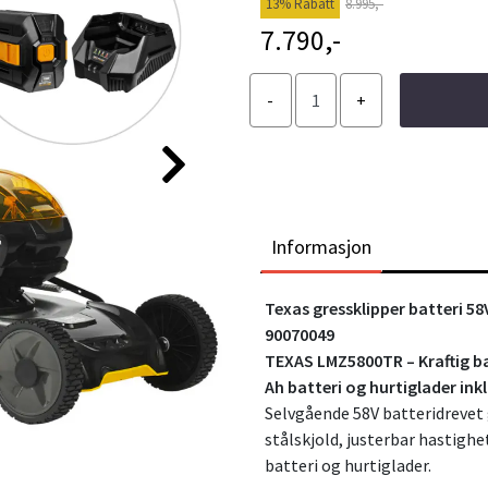
13% Rabatt
8.995,-
7.790,-
Informasjon
Texas gressklipper batteri 5
90070049
TEXAS LMZ5800TR – Kraftig ba
Ah batteri og hurtiglader ink
Selvgående 58V batteridrevet 
stålskjold, justerbar hastigh
batteri og hurtiglader.