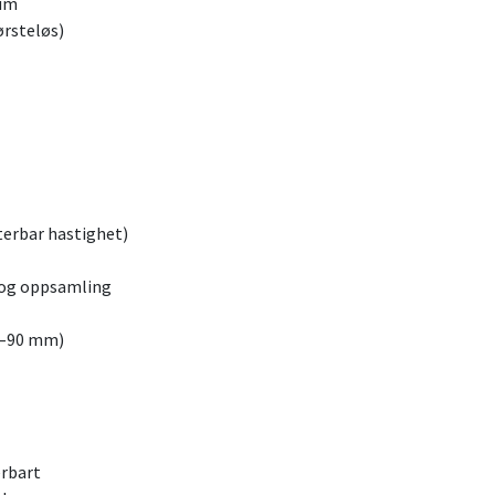
ium
ørsteløs)
terbar hastighet)
 og oppsamling
26–90 mm)
erbart