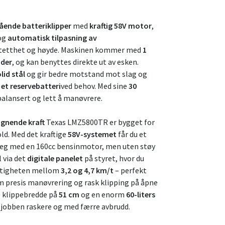
ående batteriklipper
med
kraftig 58V motor
,
 og
automatisk tilpasning av
 tetthet og høyde. Maskinen kommer med
1
ader
, og kan benyttes direkte ut av esken.
lid stål
og gir bedre motstand mot slag og
l et reservebatteri
ved behov. Med sine
30
balansert og lett å manøvrere.
ignende kraft
Texas LMZ5800TR er bygget for
ld. Med det kraftige
58V-systemet
får du et
g med en 160cc bensinmotor, men uten støy
l via det
digitale panelet
på styret, hvor du
astigheten mellom
3,2 og 4,7 km/t
– perfekt
m presis manøvrering og rask klipping på åpne
 klippebredde på
51 cm
og en enorm
60-liters
ed jobben raskere og med færre avbrudd.