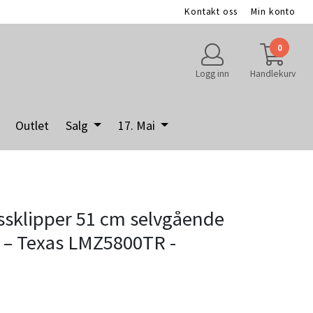
Kontakt oss
Min konto
0
Logg inn
Handlekurv
Outlet
Salg
17. Mai
essklipper 51 cm selvgående
er – Texas LMZ5800TR -