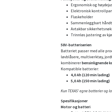
Ergonomisk og høydejus
Elektronisk kontrollpan
Flaskeholder
Sammenleggbart håndta
Avtakbar sikkerhetsnøkk
Trinnløs justering av k
58V-batteriserien
Batteriet passer med alle pro
løvblåsere, multiverktøy, jord
kombinerer
bensinlignende kr
Kompatible batterier:
4,0 Ah (120 min lading)
5,0 Ah (150 min lading)
Kun TEXAS' egne batterier og la
Spesifikasjoner
Motor og batteri