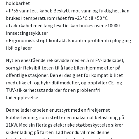
holdbarhet
• IP55 vanntett kabel; Beskytt mot vann og fuktighet, kan
brukes i temperaturområdet fra -35 °C til +50 °C.
• Laderkabel med lang levetid: kan brukes over >10000
innsettingssykluser
• Ergonomisk støpt kontakt: karanter problemfri plugging
i bil og lader
Nyt en enestående rekkevidde med en 5 m EV-ladekabel,
som gir fleksibiliteten til å lade bilen hjemme eller på
offentlige stasjoner. Den er designet for kompatibilitet
med ulike el- og hybridbilmodeller, og oppfyller CE- og
TUV-sikkerhetsstandarder for en problemfri
ladeopplevelse.
Denne laderkabelen er utstyrt med en firekjernet
kobberledning, som støtter en maksimal belastning på
11kW. Med sin flerlags elektriske støtbeskyttelse sikrer
sikker lading på farten. Lad hvor du vil med denne