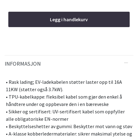
Legg i handlekurv
INFORMASJON
• Rask lading; EV-ladekabelen støtter laster opp til 16A
11KW (støtter også 3.7kW).
• TPU-kabelkappe: fleksibel kabel som gjør den enkel å
håndtere under og oppbevare den i en bæreveske
• Sikker og sertifisert: UV-sertifisert kabel som oppfyller
alle obligatoriske EN-normer
• Beskyttelseshetter av gummi: Beskytter mot vann og støv
• A-klasse kobberledermaterialer: sikrer maksimal ytelse og