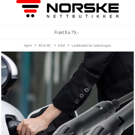
Frakt fra 79,-
Hjem
Bil & MC
Elbil
Ladekabel for ladestasjon