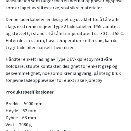
ladekabelen som følger med en bærbar oppbevaringspose
som er laget av slitesterke, støtsikre materialer.
Denne laderkabelen er designet og utviklet for å tåle alle
slags ekstreme miljøer. Type 2 ladekabel er IP55 vanntett
og støvtett, i stand til å tåle temperaturer fra -30 C til 55 C.
Enten det er storm, høye temperaturer eller snø, kan du
trygt lade bilen uansett hvor du er.
Håndter enkelt lading av Type 2 EV-kjøretøy med våre
holdbare, støpte kontakter, designet for enkelt grep og
bekvemmelighet, noe som sikrer langvarig, pålitelig bruk
for jevne ladeopplevelser for elektriske kjøretøy.
Produktspesifikasjoner
Bredde 5000 mm
Høyde 62 mm
Dybde 68 mm
Vekt 2080 g