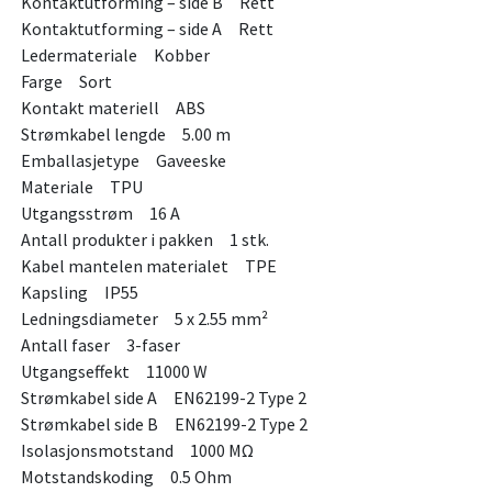
Kontaktutforming – side B Rett
Kontaktutforming – side A Rett
Ledermateriale Kobber
Farge Sort
Kontakt materiell ABS
Strømkabel lengde 5.00 m
Emballasjetype Gaveeske
Materiale TPU
Utgangsstrøm 16 A
Antall produkter i pakken 1 stk.
Kabel mantelen materialet TPE
Kapsling IP55
Ledningsdiameter 5 x 2.55 mm²
Antall faser 3-faser
Utgangseffekt 11000 W
Strømkabel side A EN62199-2 Type 2
Strømkabel side B EN62199-2 Type 2
Isolasjonsmotstand 1000 MΩ
Motstandskoding 0.5 Ohm