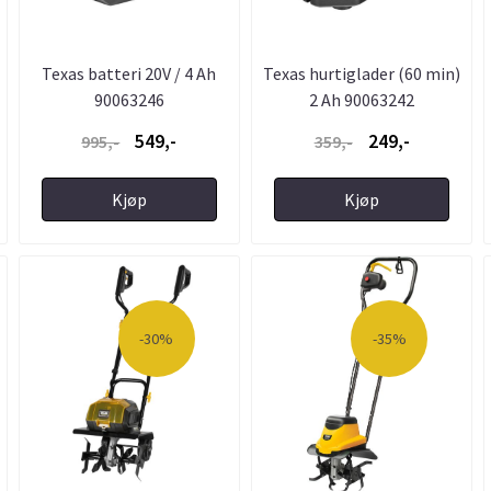
Texas batteri 20V / 4 Ah
Texas hurtiglader (60 min)
90063246
2 Ah 90063242
549,-
249,-
995,-
359,-
Kjøp
Kjøp
-30%
-35%