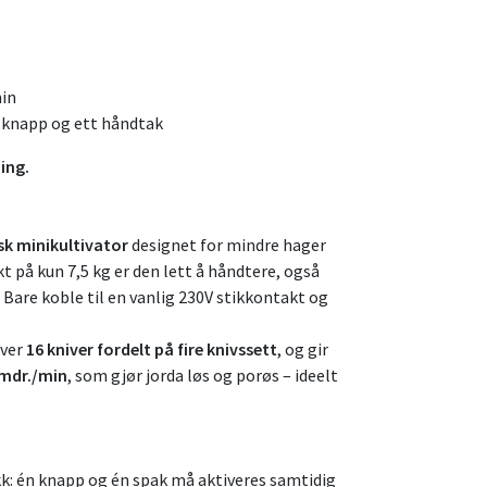
min
n knapp og ett håndtak
ing.
isk minikultivator
designet for mindre hager
t på kun 7,5 kg er den lett å håndtere, også
 Bare koble til en vanlig 230V stikkontakt og
iver
16 kniver fordelt på fire knivssett
, og gir
omdr./min
, som gjør jorda løs og porøs – ideelt
kk: én knapp og én spak må aktiveres samtidig