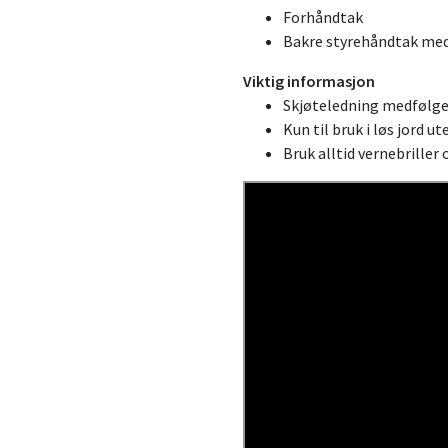
Forhåndtak
Bakre styrehåndtak med
Viktig informasjon
Skjøteledning medfølger
Kun til bruk i løs jord u
Bruk alltid vernebriller