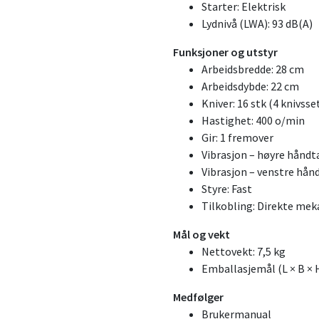
Starter: Elektrisk
Lydnivå (LWA): 93 dB(A)
Funksjoner og utstyr
Arbeidsbredde: 28 cm
Arbeidsdybde: 22 cm
Kniver: 16 stk (4 knivsse
Hastighet: 400 o/min
Gir: 1 fremover
Vibrasjon – høyre håndta
Vibrasjon – venstre hånd
Styre: Fast
Tilkobling: Direkte mek
Mål og vekt
Nettovekt: 7,5 kg
Emballasjemål (L × B × H
Medfølger
Brukermanual