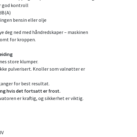
ir god kontroll
 dB(A)
ingen bensin eller olje
bøye deg ned med håndredskaper – maskinen
somt for kroppen.
eiding
nes store klumper.
 ikke pulverisert. Knoller som valnøtter er
anger for best resultat.
g hvis det fortsatt er frost.
vatoren er kraftig, og sikkerhet er viktig.
0V