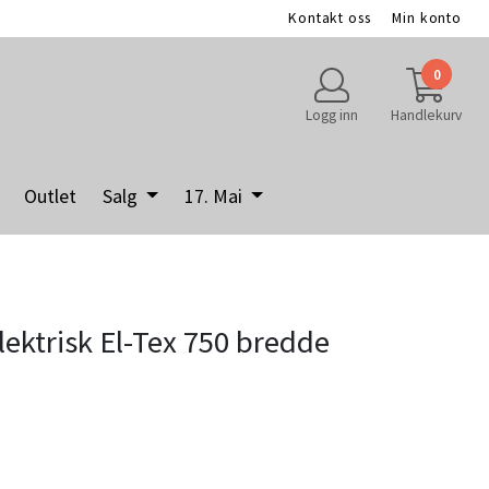
Kontakt oss
Min konto
0
Logg inn
Handlekurv
Outlet
Salg
17. Mai
elektrisk El-Tex 750 bredde