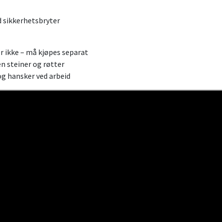
 sikkerhetsbryter
 ikke – må kjøpes separat
ten steiner og røtter
 og hansker ved arbeid