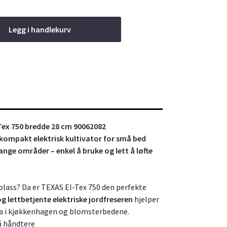
Legg i handlekurv
-Tex 750 bredde 28 cm 90062082
 kompakt elektrisk kultivator for små bed
ange områder – enkel å bruke og lett å løfte
lass? Da er TEXAS El-Tex 750 den perfekte
 lettbetjente elektriske jordfreseren
hjelper
rda i kjøkkenhagen og blomsterbedene.
 å håndtere