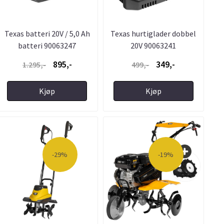
Texas batteri 20V / 5,0 Ah
Texas hurtiglader dobbel
batteri 90063247
20V 90063241
895,-
349,-
1.295,-
499,-
Kjøp
Kjøp
-29%
-19%