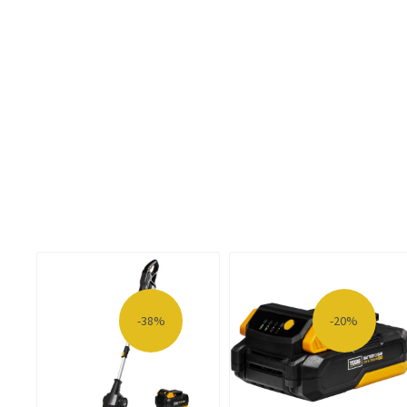
-38%
-20%