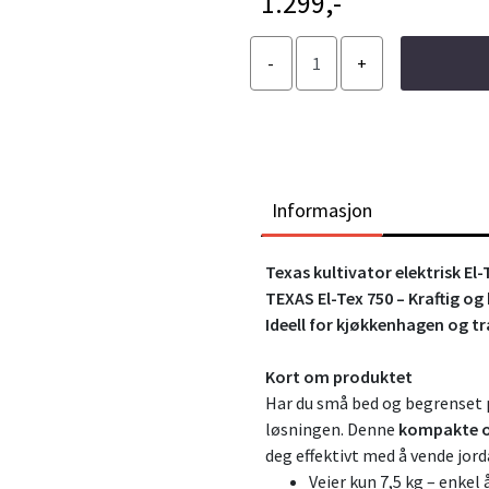
1.299,-
Informasjon
Texas kultivator elektrisk El
TEXAS El-Tex 750 – Kraftig og
Ideell for kjøkkenhagen og tr
Kort om produktet
Har du små bed og begrenset p
løsningen. Denne
kompakte og
deg effektivt med å vende jo
Veier kun 7,5 kg – enkel