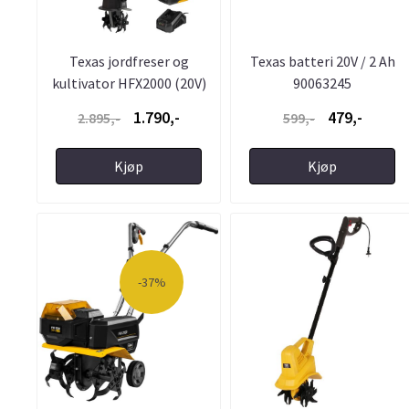
Texas jordfreser og
Texas batteri 20V / 2 Ah
kultivator HFX2000 (20V)
90063245
...
1.790,-
479,-
2.895,-
599,-
Kjøp
Kjøp
-37%