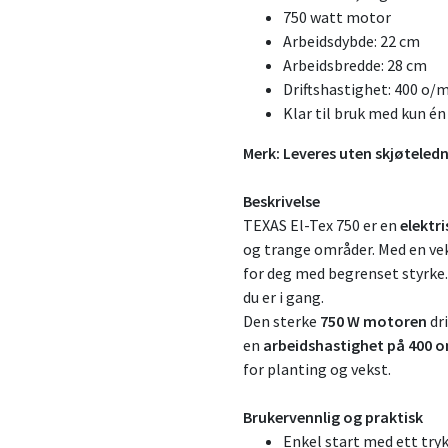
750 watt motor
Arbeidsdybde: 22 cm
Arbeidsbredde: 28 cm
Driftshastighet: 400 o/
Klar til bruk med kun é
Merk: Leveres uten skjøteledn
Beskrivelse
TEXAS El-Tex 750 er en
elektr
og trange områder. Med en vek
for deg med begrenset styrke.
du er i gang.
Den sterke
750 W motoren
dr
en
arbeidshastighet på 400 
for planting og vekst.
Brukervennlig og praktisk
Enkel start med ett try