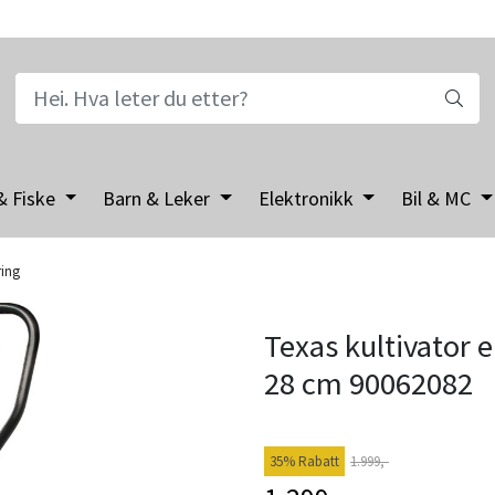
& Fiske
Barn & Leker
Elektronikk
Bil & MC
ring
Texas kultivator 
28 cm 90062082
35% Rabatt
1.999,-