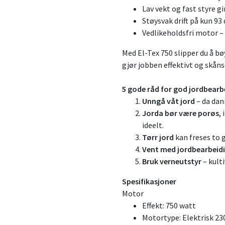
Lav vekt og fast styre g
Støysvak drift på kun 93
Vedlikeholdsfri motor – 
Med El-Tex 750 slipper du å 
gjør jobben effektivt og skån
5 gode råd for god jordbearb
Unngå våt jord
– da dan
Jorda bør være porøs
,
ideelt.
Tørr jord
kan freses to g
Vent med jordbearbeidin
Bruk verneutstyr
– kulti
Spesifikasjoner
Motor
Effekt: 750 watt
Motortype: Elektrisk 23